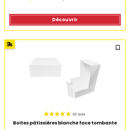
Découvrir
bookmark_outline
14 avis
Boites pâtissières blanche face tombante