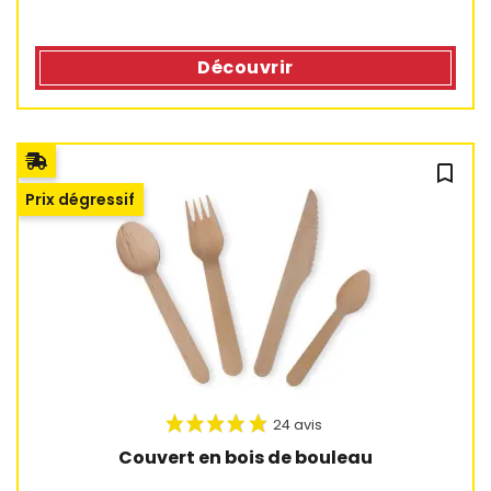
Découvrir
bookmark_outline
Prix dégressif
Couvert en bois de bouleau