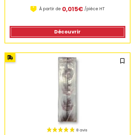
0,015€
À partir de
/pièce HT
15 avis
Découvrir
bookmark_outline