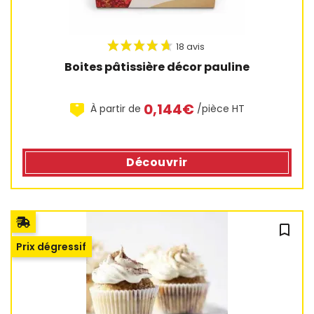
Boites pâtissière décor pauline
11 avis
0,144€
À partir de
/pièce HT
Découvrir
bookmark_outline
Prix dégressif