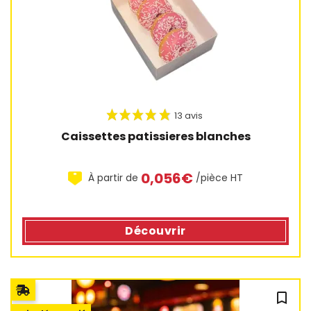
Caissettes patissieres blanches
0,056€
À partir de
/pièce HT
Découvrir
33 avis
bookmark_outline