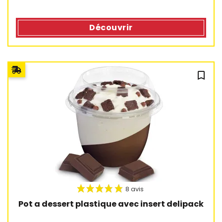
Découvrir
bookmark_outline
10 avis
Pot a dessert plastique avec insert delipack