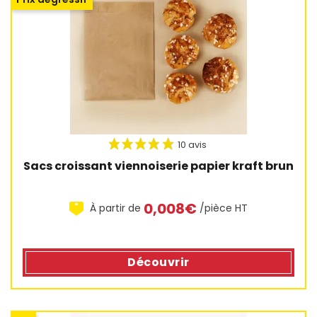
Sacs croissant viennoiserie papier kraft brun
38 avis
0,008€
À partir de
/pièce HT
Découvrir