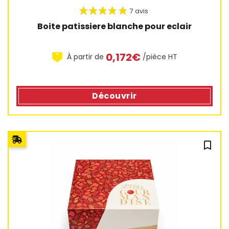
10 avis
Boite patissiere blanche pour eclair
0,172€
À partir de
/pièce HT
Découvrir
bookmark_outline