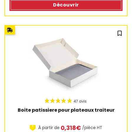
Découvrir
bookmark_outline
8 avis
Boite patissiere pour plateaux traiteur
0,318€
À partir de
/pièce HT