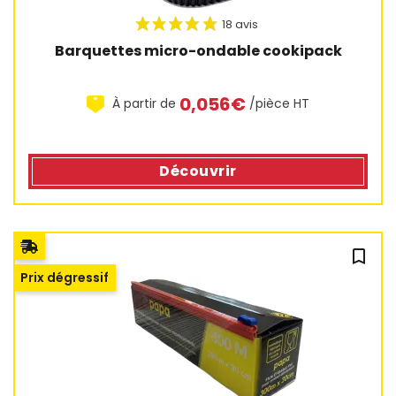
Barquettes micro-ondable cookipack
0,056€
À partir de
/pièce HT
Découvrir
bookmark_outline
24 avis
Prix dégressif