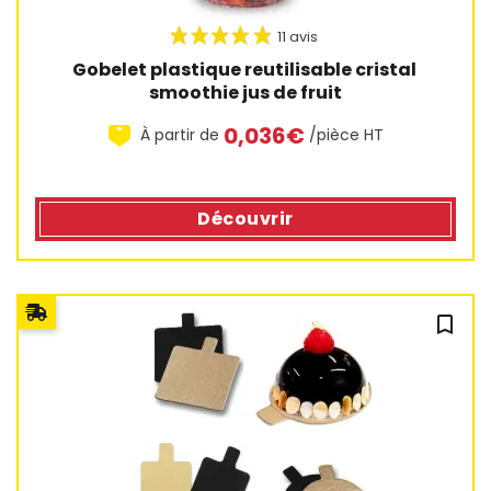
15 avis
Gobelet plastique reutilisable cristal 
smoothie jus de fruit
0,036€
À partir de
/pièce HT
Découvrir
bookmark_outline