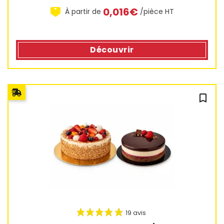
0,016€
À partir de
/pièce HT
Découvrir
bookmark_outline
8 avis