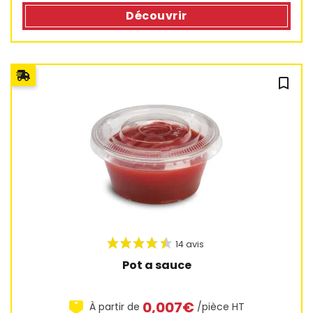
Découvrir
50 avis
bookmark_outline
Pot a sauce
0,007€
À partir de
/pièce HT