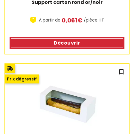
Support carton rond or/noir
0,061€
À partir de
/pièce HT
Découvrir
bookmark_outline
Prix dégressif