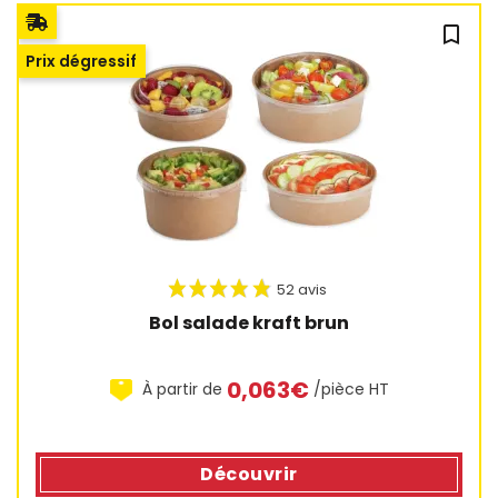
bookmark_outline
Prix dégressif
Bol salade kraft brun
0,063€
À partir de
/pièce HT
52 avis
Découvrir