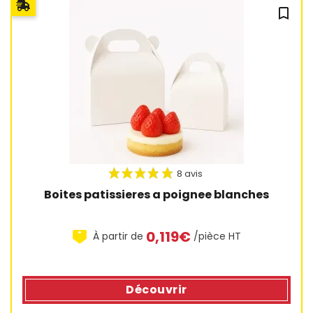
bookmark_outline
Boites patissieres a poignee blanches
0,119€
À partir de
/pièce HT
17 avis
Découvrir