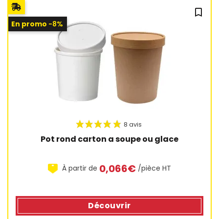
bookmark_outline
En promo
-8%
13 avis
Pot rond carton a soupe ou glace
0,066€
À partir de
/pièce HT
Découvrir