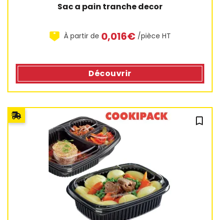
Sac a pain tranche decor
0,016€
À partir de
/pièce HT
Découvrir
47 avis
bookmark_outline