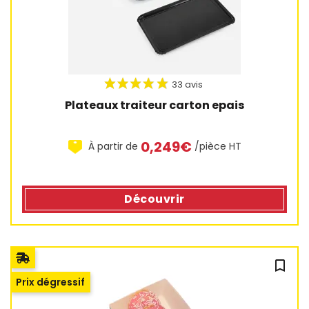
Plateaux traiteur carton epais
0,249€
À partir de
/pièce HT
8 avis
Découvrir
bookmark_outline
Prix dégressif