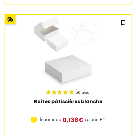
bookmark_outline
Boites pâtissières blanche
0,136€
À partir de
/pièce HT