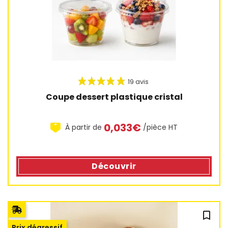
18 avis
Coupe dessert plastique cristal
0,033€
À partir de
/pièce HT
Découvrir
bookmark_outline
Prix dégressif