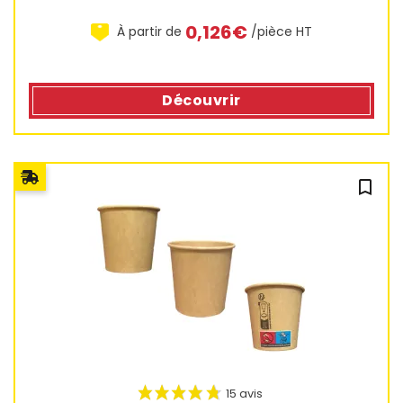
0,126€
À partir de
/pièce HT
Découvrir
bookmark_outline
30 avis