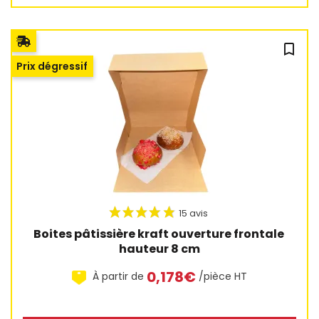
bookmark_outline
Prix dégressif
49 avis
Boites pâtissière kraft ouverture frontale 
hauteur 8 cm
0,178€
À partir de
/pièce HT