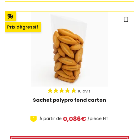
bookmark_outline
Prix dégressif
Sachet polypro fond carton
0,086€
À partir de
/pièce HT