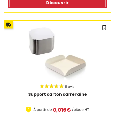
Découvrir
19 avis
bookmark_outline
Support carton carre raine
0,016€
À partir de
/pièce HT