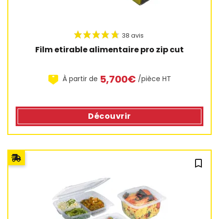
Film etirable alimentaire pro zip cut
5,700€
À partir de
/pièce HT
Découvrir
bookmark_outline
8 avis