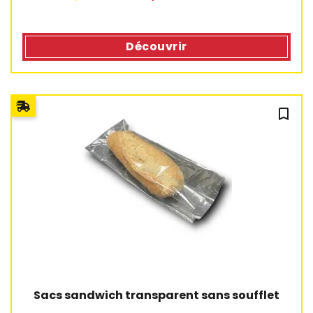
Découvrir
1 avis
bookmark_outline
Sacs sandwich transparent sans soufflet