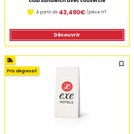
club sandwich avec couvercle
43,490€
À partir de
/pièce HT
Découvrir
bookmark_outline
Prix dégressif