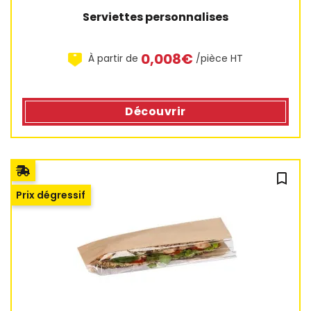
Serviettes personnalises
0,008€
À partir de
/pièce HT
1 avis
Découvrir
bookmark_outline
Prix dégressif