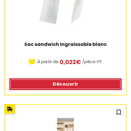
Sac sandwich ingraissable blanc
0,022€
À partir de
/pièce HT
1 avis
Découvrir
bookmark_outline