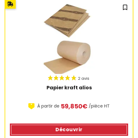
bookmark_outline
1 avis
Papier kraft alios
59,850€
À partir de
/pièce HT
Découvrir