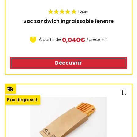
Sac sandwich ingraissable fenetre
0,040€
À partir de
/pièce HT
Découvrir
bookmark_outline
Prix dégressif