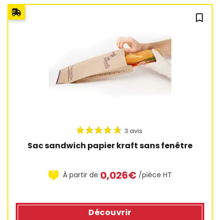
bookmark_outline
4 avis
Sac sandwich papier kraft sans fenêtre
0,026€
À partir de
/pièce HT
Découvrir