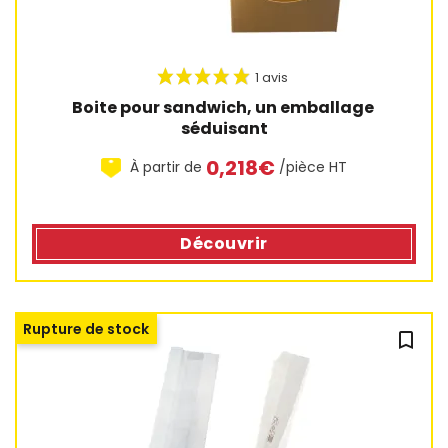
Boite pour sandwich, un emballage 
séduisant
0,218€
À partir de
/pièce HT
Découvrir
Rupture de stock
bookmark_outline