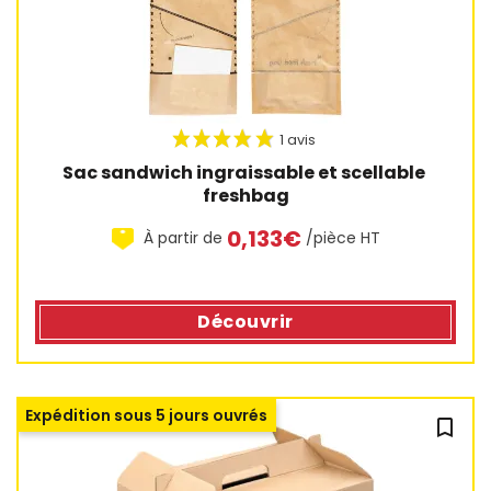
Sac sandwich ingraissable et scellable 
freshbag
0,133€
À partir de
/pièce HT
Découvrir
Expédition sous 5 jours ouvrés
bookmark_outline