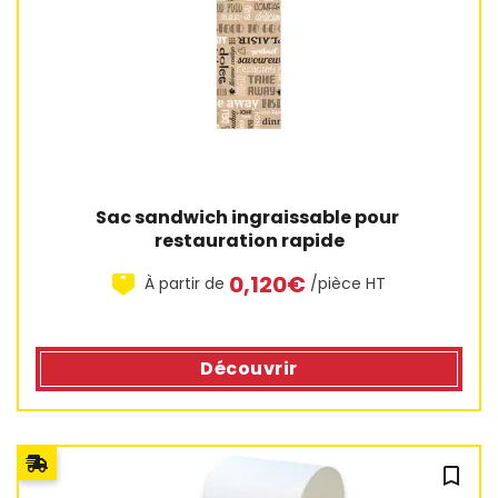
Sac sandwich ingraissable pour 
restauration rapide
0,120€
À partir de
/pièce HT
Découvrir
bookmark_outline