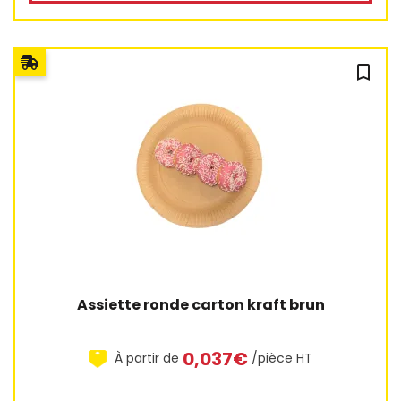
bookmark_outline
3 avis
Assiette ronde carton kraft brun
0,037€
À partir de
/pièce HT