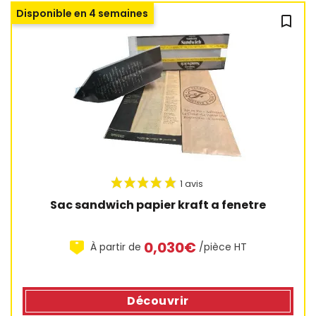
Disponible en 4 semaines
bookmark_outline
Sac sandwich papier kraft a fenetre
1 avis
0,030€
À partir de
/pièce HT
Découvrir