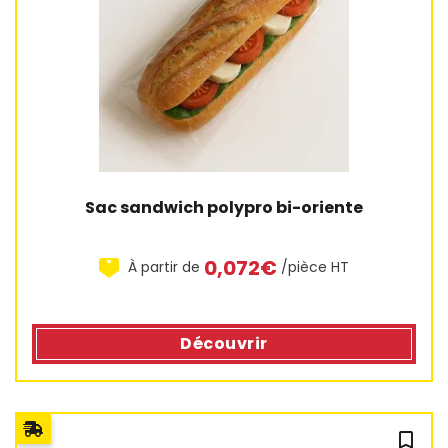
Sac sandwich polypro bi-oriente
0,072€
À partir de
/pièce HT
Découvrir
bookmark_outline