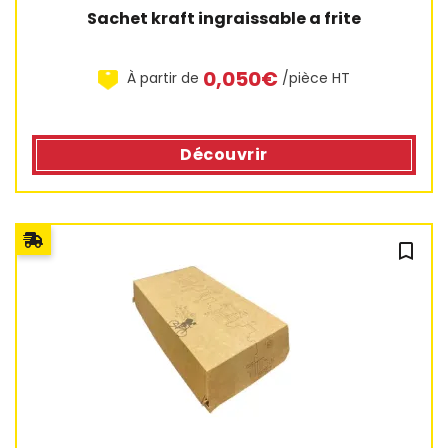
Sachet kraft ingraissable a frite
0,050€
À partir de
/pièce HT
Découvrir
bookmark_outline
2 avis