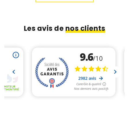
alimentaires pour satisfaire à ces nouveaux besoins.
Le sac en papier kraft pour emballer une baguette ne
ressemble en rien au conditionnement pour
Les avis de
nos clients
les sandwichs à consommer sur place ou à emporter.
Le packaging ou le sac alimentaire doivent
répondre à de nouvelles exigences. Le sandwich,
comme tous les produits alimentaires, devra ainsi
parfois être emballé et mis en rayon. Pour les
professionnels, le sachet kraft ne sera pas assez
attirant, et le conditionnement du panini ou du burger
devra ainsi être transparent pour attirer l’œil.
Chaque type d’emballage doit satisfaire à
d’innombrables contraintes, comme la capacité à
résister
au four à micro-ondes par exemple. Et que dire de
l’emballage en papier pour les paninis, qui devra