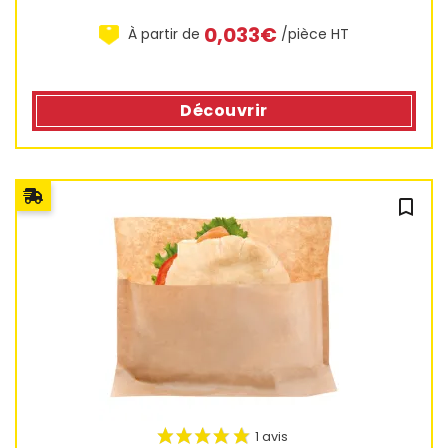
0,033€
À partir de
/pièce HT
Découvrir
bookmark_outline
3 avis