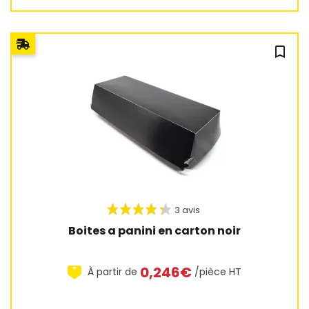
bookmark_outline
Boites a panini en carton noir
0,246€
À partir de
/pièce HT