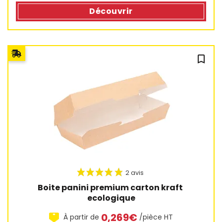
Découvrir
bookmark_outline
Boite panini premium carton kraft 
ecologique
0,269€
À partir de
/pièce HT