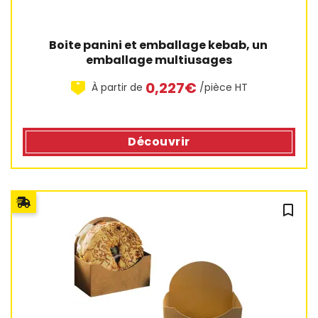
Boite panini et emballage kebab, un 
emballage multiusages
0,227€
À partir de
/pièce HT
Découvrir
bookmark_outline