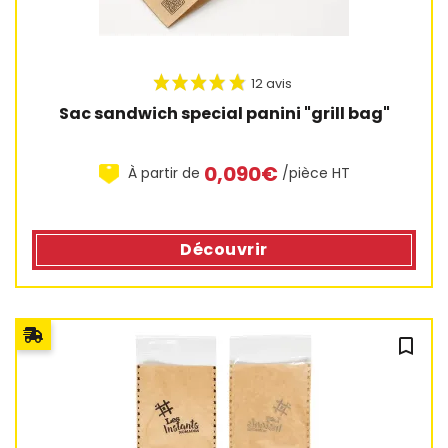
Sac sandwich special panini "grill bag"
0,090€
À partir de
/pièce HT
Découvrir
bookmark_outline
1 avis