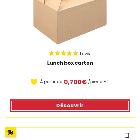
12 avis
Lunch box carton
0,700€
À partir de
/pièce HT
Découvrir
bookmark_outline