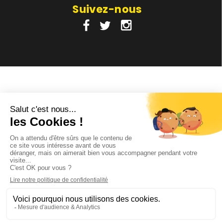
Suivez-nous
Est-il possible de personnaliser les sachets
plastiques chez Papa France ?
Oui, chez Papa France, il est possible de personnaliser
les sachets plastiques pour renforcer l'image de votre
marque sur le marché.
Quelles solutions écologiques proposez-
vous en termes d'emballages alimentaires
?
Nous proposons des sachets biodégradables et
compostables ainsi que des emballages en papier
kraft pour répondre aux besoins des entreprises
soucieuses de leur impact environnemental. Nous
encourageons l'utilisation de ces options pour réduire
l'empreinte environnementale.
Comment Papa France assure-t-il
l'optimisation de l'usage des sachets
plastiques dans les entreprises ?
Papa France assure l'optimisation de l'usage des
sachets plastiques dans les entreprises en proposant