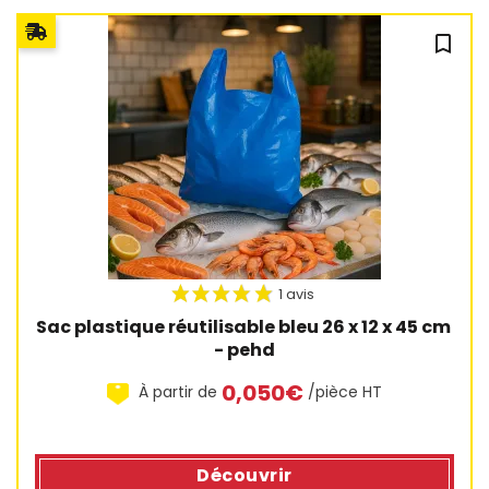
bookmark_outline
Sac plastique réutilisable bleu 26 x 12 x 45 cm 
- pehd
0,050€
À partir de
/pièce HT
Découvrir