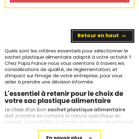
1 avis
Retour en haut

Quels sont les critères essentiels pour sélectionner le
sachet plastique alimentaire adapté à votre activité ?
Chez Papa France nous vous orientons à travers les
considérations de qualité, de réglementation, et
d’impact sur l’image de votre entreprise, pour vous
aider à prendre une décision informée.
L'essentiel à retenir pour le choix de
votre sac plastique alimentaire
Le choix d’un bon
sachet plastique alimentaire
doit prendre en compte la nature spécifique du
produit, la durabilité, et la mise en valeur visuelle tout
en respectant les normes environnementales et de
sécurité alimentaire.