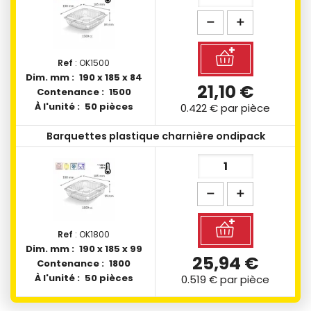
Ref
: OK1500
Dim. mm :
190 x 185 x 84
21,10 €
Contenance :
1500
À l'unité :
50 pièces
0.422 €
par pièce
Barquettes plastique charnière ondipack
Ref
: OK1800
Dim. mm :
190 x 185 x 99
25,94 €
Contenance :
1800
À l'unité :
50 pièces
0.519 €
par pièce