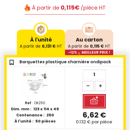
0,115€
À partir de
/pièce HT
À l'unité
Au carton
A partir de
0,131 €
HT
A partir de
0,115 €
HT
-12%
MEILLEUR PRIX !
bookmark_outline
bookmark_outline
bookmark_outline
bookmark_outline
bookmark_outline
bookmark_outline
bookmark_outline
bookmark_outline
bookmark_outline
bookmark_outline
Barquettes plastique charnière ondipack
Ref
: OK250
Dim. mm :
123 x 114 x 49
6,62 €
Contenance :
250
À l'unité :
50 pièces
0.132 €
par pièce