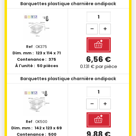
Barquettes plastique charnière ondipack
Ref
: OK375
Dim. mm :
123 x 114 x 71
6,56 €
Contenance :
375
À l'unité :
50 pièces
0.131 €
par pièce
Barquettes plastique charnière ondipack
Ref
: OK500
Dim. mm :
142 x 123 x 69
9,88 €
Contenance :
500