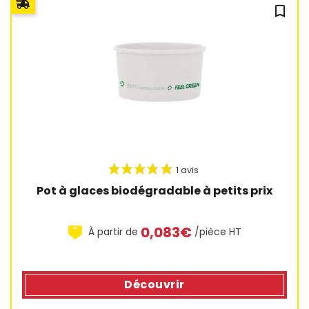
bookmark_outline
Pot à glaces biodégradable à petits prix
0,083€
À partir de
/pièce HT
Découvrir