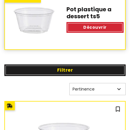
Pot plastique a
dessert ts5
Découvrir
Filtrer

Pertinence
bookmark_outline