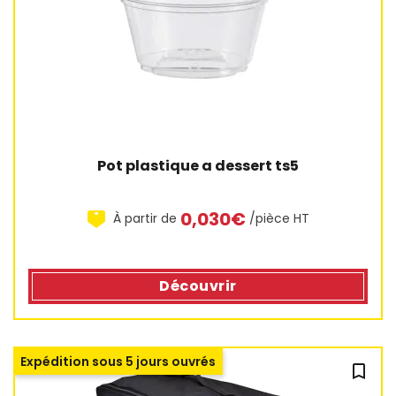
Pot plastique a dessert ts5
0,030€
À partir de
/pièce HT
Découvrir
Expédition sous 5 jours ouvrés
bookmark_outline