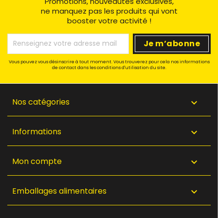
Promotions, nouveautés exclusives,
ne manquez pas les produits qui vont
booster votre activité !
Vous pouvez vous désinscrire à tout moment. Vous trouverez pour cela nos informations
de contact dans les conditions d'utilisation du site.
Nos catégories

Informations

Mon compte

Emballages alimentaires
