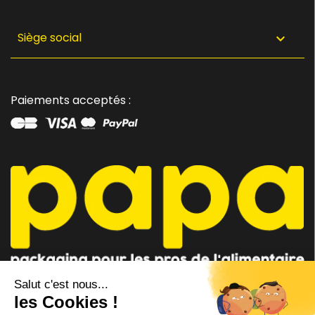
Siège social

Paiements acceptés :
CONSEILLER PAPA
CONTACTEZ-NOUS
AU 04 91 35 09 09
par mail
Lundi - Vendredi 8h-12h / 14h-18h