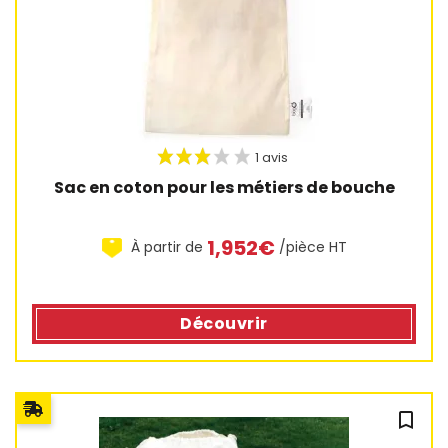
Sac en coton pour les métiers de bouche
1,952€
À partir de
/pièce HT
Découvrir
1 avis
bookmark_outline