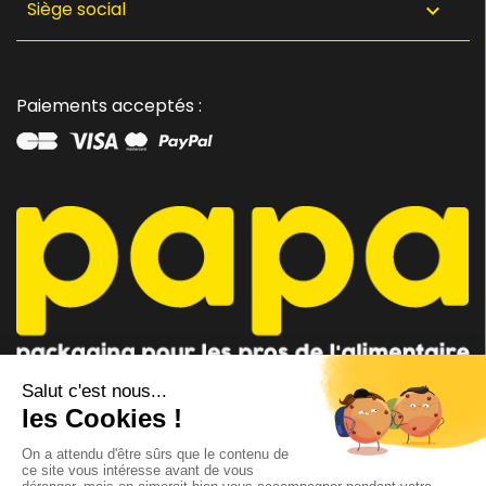
Siège social

Paiements acceptés :
CONSEILLER PAPA
CONTACTEZ-NOUS
AU 04 91 35 09 09
par mail
Lundi - Vendredi 8h-12h / 14h-18h