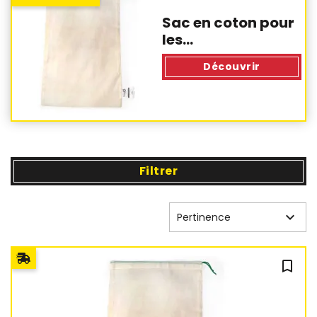
Sac en coton pour
les...
Découvrir
Filtrer

Pertinence
bookmark_outline