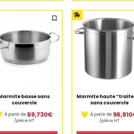
bookmark_outline
Marmite basse sans 
Marmite haute “traiteu
couvercle
sans couvercle
69,730€
96,81
À partir de
À partir de
/pièce HT
/pièce HT