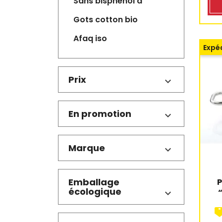
sans bisphenol a
gots cotton bio
afaq iso
Expéd
Prix
En promotion
Marque
Emballage
P
écologique