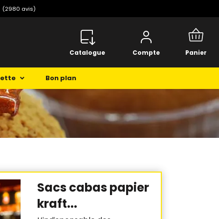
️
(2980 avis)
Catalogue
Compte
Panier
cette
Bon plan
Sacs cabas papier
kraft...