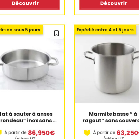
Découvrir
Découvrir
ition sous 5 jours
Expédié entre 4 et 5 jours
bookmark_outline
lat à sauter à anses 
Marmite basse “ à 
“rondeau” inox sans 
ragout” sans couver
couvercle
86,950€
63,25
À partir de
À partir de