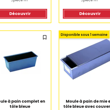
/pièce HT
/pièce HT
Découvrir
Découvrir
Disponible sous 1 semaine
bookmark_outline
ule à pain complet en 
Moule à pain de mie e
tôle bleue
tôle bleue avec couve