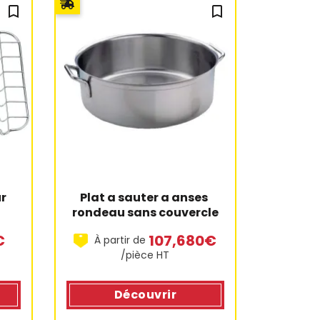
bookmark_outline
bookmark_outline
ur
Plat a sauter a anses 
rondeau sans couvercle
€
107,680€
À partir de
/pièce HT
Découvrir