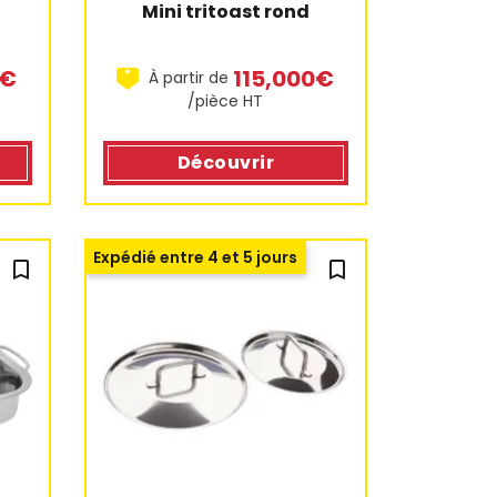
Mini tritoast rond
0€
115,000€
À partir de
/pièce HT
Découvrir
Expédié entre 4 et 5 jours
bookmark_outline
bookmark_outline