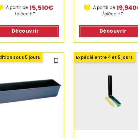
15,510€
19,94
À partir de
À partir de
/pièce HT
/pièce HT
Découvrir
Découvrir
ition sous 5 jours
Expédié entre 4 et 5 jours
bookmark_outline