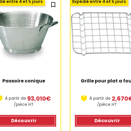
ié entre 4 et 5 jours
Expédié entre 4 et 5 jours
bookmark_outline
Passoire conique
Grille pour plat a fo
93,010€
2,670
À partir de
À partir de
/pièce HT
/pièce HT
Découvrir
Découvrir