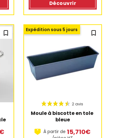
Découvrir
Expédition sous 5 jours
bookmark_outline
bookmark_outline
Moule à biscotte en tole 
cle
bleue
0€
15,710€
À partir de