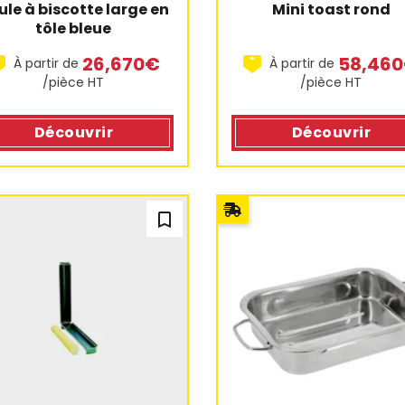
le à biscotte large en 
Mini toast rond
tôle bleue
26,670€
58,46
À partir de
À partir de
/pièce HT
/pièce HT
Découvrir
Découvrir
bookmark_outline