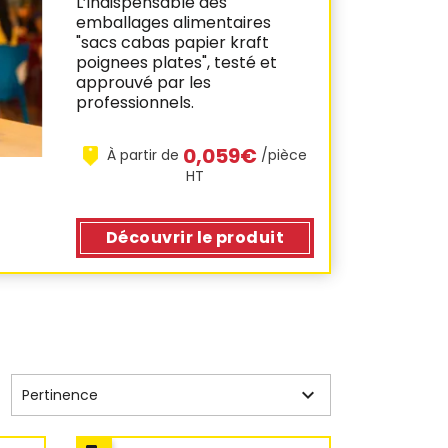
L’indispensable des
emballages alimentaires
"sacs cabas papier kraft
poignees plates", testé et
approuvé par les
professionnels.
0,059€
À partir de
/pièce
HT
Découvrir
le produit

Pertinence