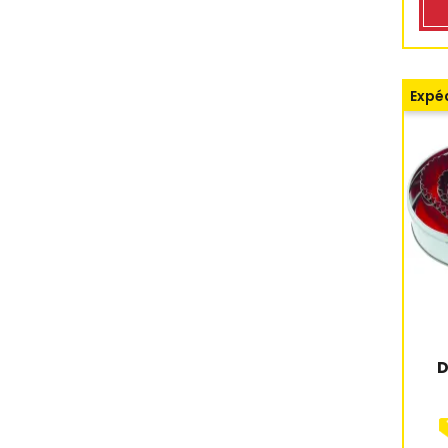
Expéd
D