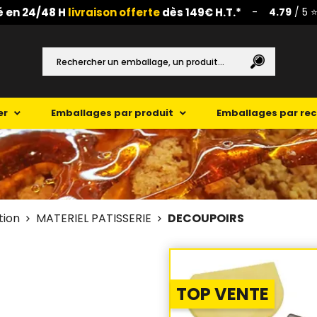
é en 24/48 H
livraison offerte
dès 149€ H.T.*
-
4.79
/ 5 ⭐
er
Emballages par produit
Emballages par re
tion
MATERIEL PATISSERIE
DECOUPOIRS
TOP VENTE