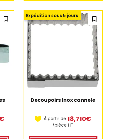
2 avis
Expédition sous 5 jours
bookmark_outline
bookmark_outline
es
Decoupoirs inox cannele
0€
18,710€
À partir de
/pièce HT