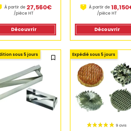
27,560€
18,150
À partir de
À partir de
/pièce HT
/pièce HT
Découvrir
Découvrir
ition sous 5 jours
Expédié sous 5 jours
bookmark_outline