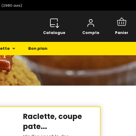
️
(2980 avis)
Catalogue
Compte
Panier
cette
Bon plan
Raclette, coupe
pate...