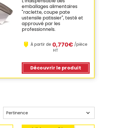
L’indispensable des
emballages alimentaires
"raclette, coupe pate
ustensile patissier", testé et
approuvé par les
professionnels.
0,770€
À partir de
/pièce
HT
Découvrir
le produit

Pertinence