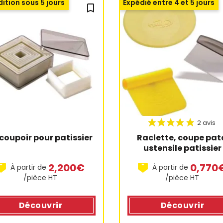
ition sous 5 jours
Expédié entre 4 et 5 jours
bookmark_outline
coupoir pour patissier
Raclette, coupe pate
ustensile patissier
2,200€
0,770
À partir de
À partir de
/pièce HT
/pièce HT
Découvrir
Découvrir