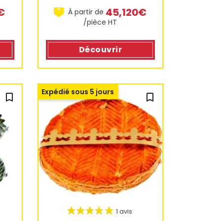
€
45,120€
À partir de
/pièce HT
Découvrir
Expédié sous 5 jours
bookmark_outline
bookmark_outline