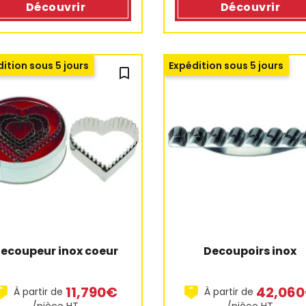
Découvrir
Découvrir
ition sous 5 jours
Expédition sous 5 jours
bookmark_outline
ecoupeur inox coeur
Decoupoirs inox
11,790€
42,06
À partir de
À partir de