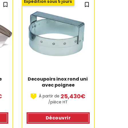
Expédition sous 5 jours
bookmark_outline
bookmark_outline
Decoupoirs inox rond uni 
 
avec poignee
25,430€
€
À partir de
/pièce HT
Découvrir