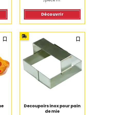
/pièce HT
Découvrir
bookmark_outline
bookmark_outline
me
Decoupoirs inox pour pain 
de mie