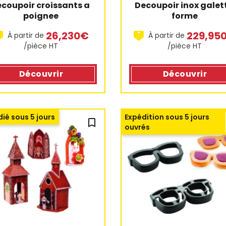
coupoir croissants a 
Decoupoir inox galett
poignee
forme
26,230€
229,95
À partir de
À partir de
/pièce HT
/pièce HT
Découvrir
Découvrir
ié sous 5 jours
Expédition sous 5 jours
bookmark_outline
ouvrés