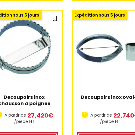
ition sous 5 jours
Expédition sous 5 jours
bookmark_outline
Decoupoirs inox 
Decoupoirs inox oval
chausson a poignee
27,420€
22,74
À partir de
À partir de
/pièce HT
/pièce HT