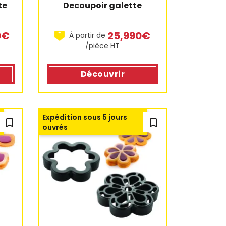
e 
Decoupoir galette
0€
25,990€
À partir de
/pièce HT
Découvrir
Expédition sous 5 jours
bookmark_outline
bookmark_outline
ouvrés