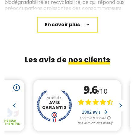
biodégradabilité et recyclabilité, ce qui répond aux
préoccupations croissantes des consommateurs
pour l’environnement.
La personnalisation des sacs croissants est possible
en termes de design, d’impression, de tailles et de
couleurs, permettant ainsi aux boulangeries
d’augmenter la reconnaissance de leur marque et
d’attirer et fidéliser la clientèle grâce à un emballage
distinctif et publicitaire.
Papa France propose également une variété
Les avis de
nos clients
d’emballages complémentaires pour boulangeries
et pâtisseries, y compris des sacs sandwichs,
sachets pour pains spéciaux et boîtes pour gâteaux,
tous conçus pour améliorer la présentation du
produit tout en respectant les normes de sécurité
alimentaire.
Les avantages du sac croissant en
papier kraft avec Papa France
Lorsqu’il s’agit d’emballer des viennoiseries, le sac
croissant en kraft de Papa France est un choix
incontournable. Fabriqué à partir de papier kraft, une