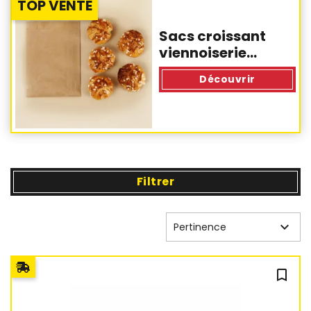
TOP VENTE
Sacs croissant
viennoiserie...
Découvrir
Filtrer

Pertinence
bookmark_outline