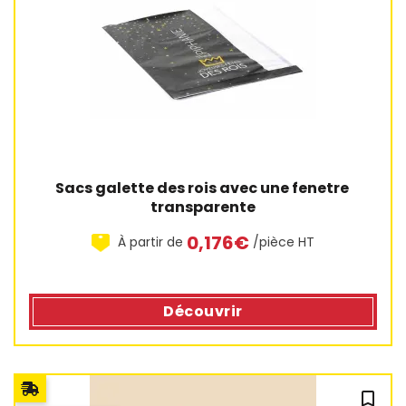
Sacs galette des rois avec une fenetre 
transparente
0,176€
À partir de
/pièce HT
Découvrir
bookmark_outline