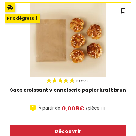
bookmark_outline
2 avis
Prix dégressif
Sacs croissant viennoiserie papier kraft brun
0,008€
À partir de
/pièce HT
Découvrir