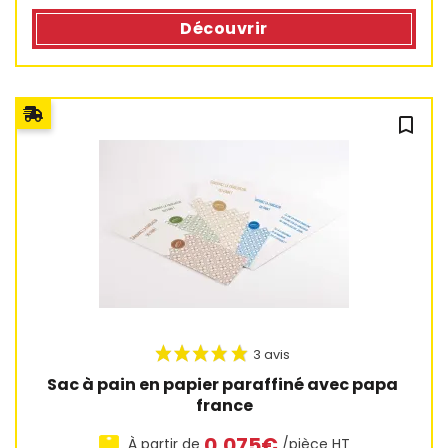
Découvrir
bookmark_outline
2 avis
Sac à pain en papier paraffiné avec papa 
france
0,075€
À partir de
/pièce HT