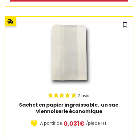
bookmark_outline
10 avis
Sachet en papier ingraissable,  un sac 
viennoiserie économique
0,031€
À partir de
/pièce HT