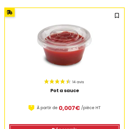
bookmark_outline
Pot a sauce
0,007€
À partir de
/pièce HT