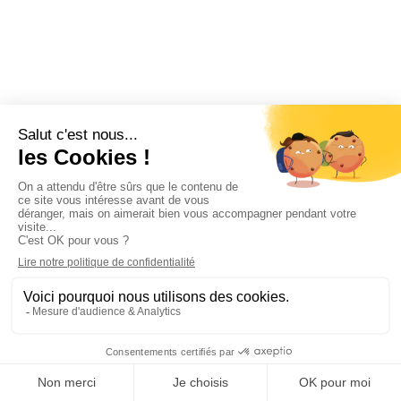
les sauces classiques. Une
coupelle large
facilite leur
utilisation avec des mezzés, falafels, kebabs, pains et
plats à partager.
Le pot doit
résister aux matières grasses et aux
ingrédients acides
, notamment lorsque la recette
contient du citron. Pour les
assortiments de mezzés
,
plusieurs petites coupelles permettent de séparer les
saveurs et de présenter une offre variée.
Des solutions pour les sauces et
condiments africains
Les
cuisines africaines
utilisent une
grande diversité
de sauces et de condiments
: sauces pimentées,
sauces tomate, préparations à base d’arachide,
condiments aux oignons, sauces vertes ou
accompagnements épicés.
Selon les recettes, ces préparations peuvent être
liquides, épaisses, froides ou chaudes
. Le choix du
pot doit donc être réalisé en fonction de la
consistance et de la température réelles.