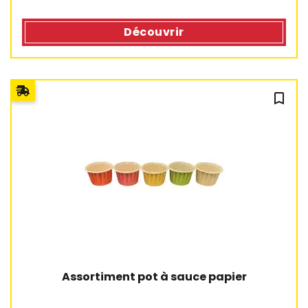
Découvrir
bookmark_outline
Assortiment pot à sauce papier