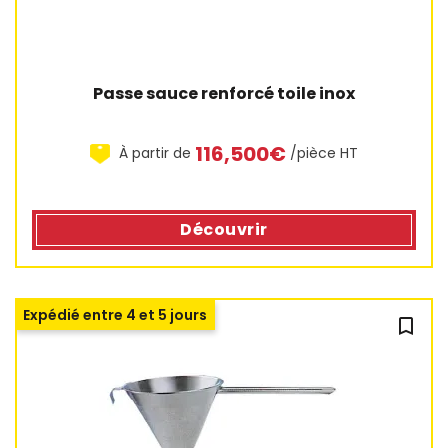
Passe sauce renforcé toile inox
116,500€
À partir de
/pièce HT
Découvrir
Expédié entre 4 et 5 jours
bookmark_outline