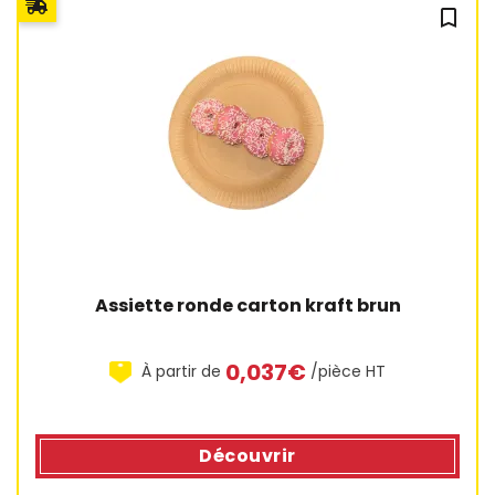
bookmark_outline
1 avis
Assiette ronde carton kraft brun
0,037€
À partir de
/pièce HT
Découvrir