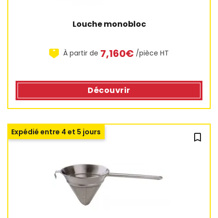
Louche monobloc
7,160€
À partir de
/pièce HT
Découvrir
Expédié entre 4 et 5 jours
bookmark_outline