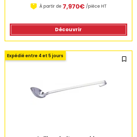
7,970€
À partir de
/pièce HT
Découvrir
Expédié entre 4 et 5 jours
bookmark_outline