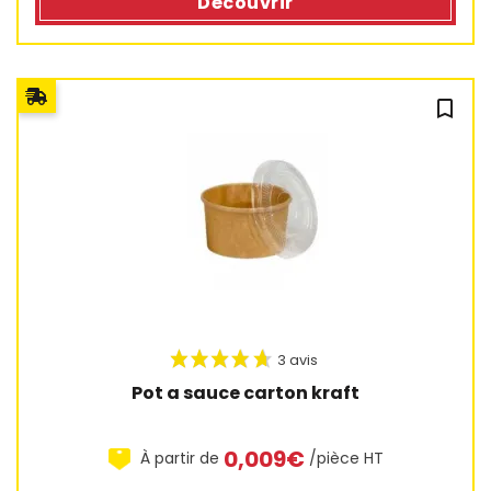
Découvrir
bookmark_outline
Pot a sauce carton kraft
0,009€
À partir de
/pièce HT