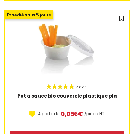
Expedié sous 5 jours
bookmark_outline
Pot a sauce bio couvercle plastique pla
0,056€
À partir de
/pièce HT