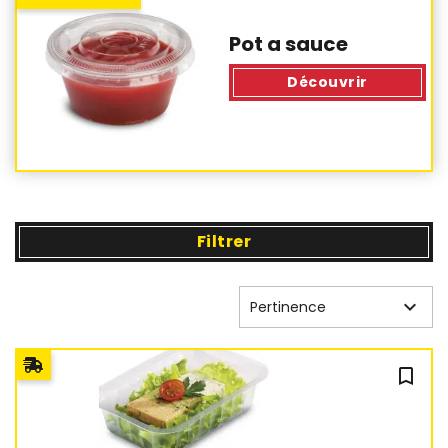
Pot a sauce
Découvrir
Filtrer

Pertinence
bookmark_outline