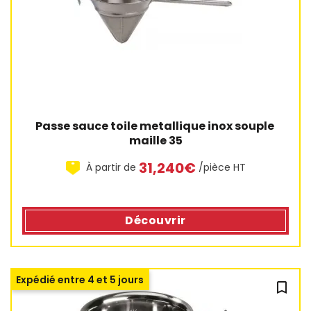
Passe sauce toile metallique inox souple 
maille 35
31,240€
À partir de
/pièce HT
Découvrir
Expédié entre 4 et 5 jours
bookmark_outline