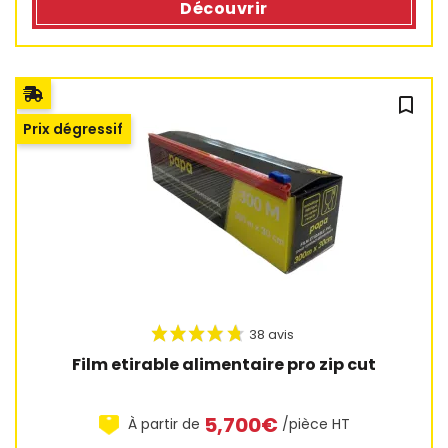
Découvrir
bookmark_outline
Prix dégressif
2 avis
Film etirable alimentaire pro zip cut
5,700€
À partir de
/pièce HT