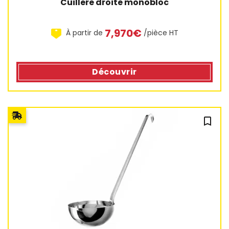
Cuillere droite monobloc
7,970€
À partir de
/pièce HT
Découvrir
bookmark_outline