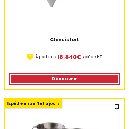
Chinois fort
16,840€
À partir de
/pièce HT
Découvrir
Expédié entre 4 et 5 jours
bookmark_outline