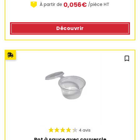
0,056€
À partir de
/pièce HT
Découvrir
bookmark_outline
14 avis
Pot à sauce avec couvercle