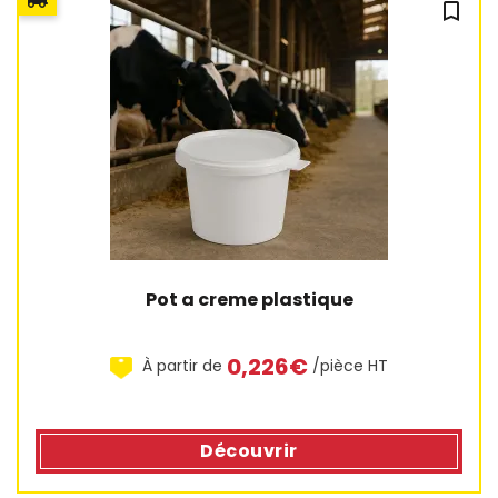
bookmark_outline
Pot a creme plastique
0,226€
À partir de
/pièce HT
Découvrir