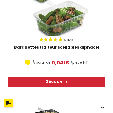
Barquettes traiteur scellables alphacel
0,041€
À partir de
/pièce HT
Découvrir
5 avis
bookmark_outline