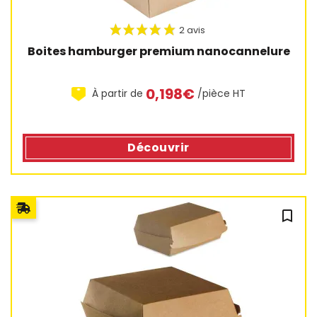
Boites hamburger premium nanocannelure
0,198€
À partir de
/pièce HT
Découvrir
bookmark_outline