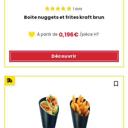
Boite nuggets et frites kraft brun
0,196€
À partir de
/pièce HT
Découvrir
bookmark_outline