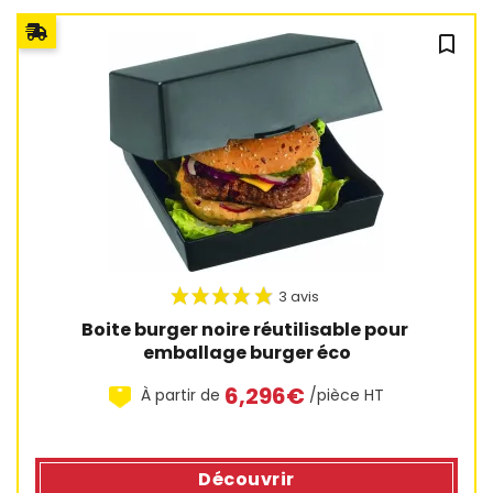
bookmark_outline
Boite burger noire réutilisable pour 
emballage burger éco
6,296€
À partir de
/pièce HT
Découvrir