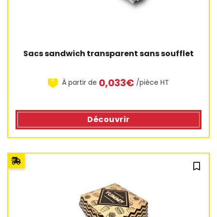
Sacs sandwich transparent sans soufflet
0,033€
À partir de
/pièce HT
Découvrir
bookmark_outline