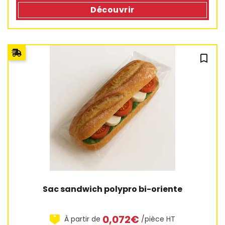
Découvrir
bookmark_outline
1 avis
Sac sandwich polypro bi-oriente
0,072€
À partir de
/pièce HT