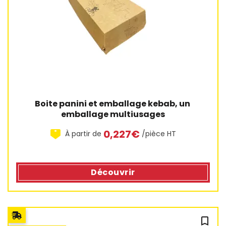
Boite panini et emballage kebab, un 
emballage multiusages
0,227€
À partir de
/pièce HT
Découvrir
bookmark_outline