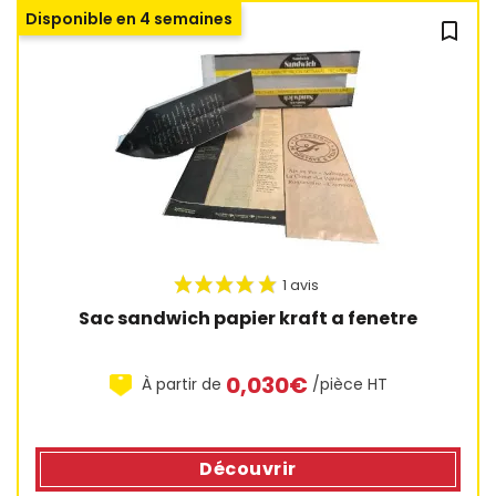
Disponible en 4 semaines
bookmark_outline
Sac sandwich papier kraft a fenetre
0,030€
À partir de
/pièce HT
Découvrir