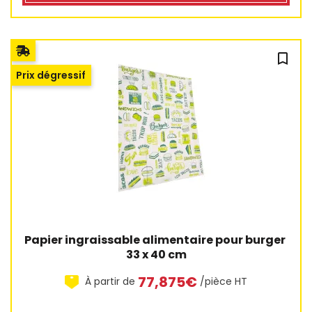
bookmark_outline
3 avis
Prix dégressif
Papier ingraissable alimentaire pour burger 
33 x 40 cm
77,875€
À partir de
/pièce HT