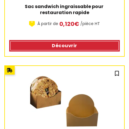
Sac sandwich ingraissable pour 
restauration rapide
0,120€
À partir de
/pièce HT
Découvrir
bookmark_outline
5 avis