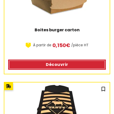
Boites burger carton
0,150€
À partir de
/pièce HT
Découvrir
2 avis
bookmark_outline