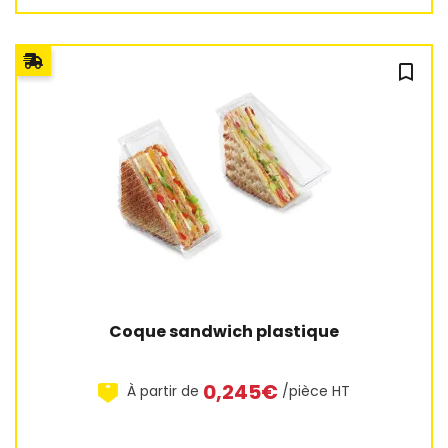
bookmark_outline
2 avis
Coque sandwich plastique
0,245€
À partir de
/pièce HT