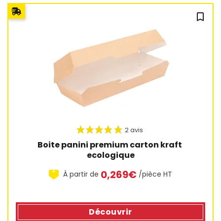
bookmark_outline
Boite panini premium carton kraft 
ecologique
0,269€
À partir de
/pièce HT
Découvrir