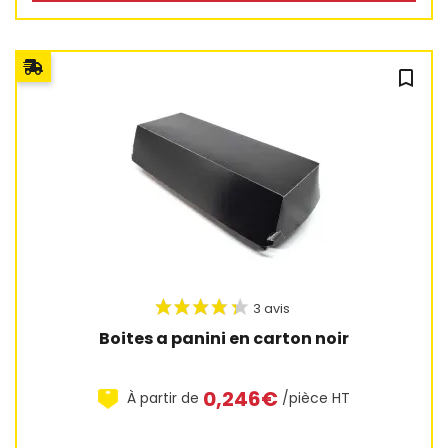
bookmark_outline
Boites a panini en carton noir
12 avis
0,246€
À partir de
/pièce HT