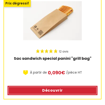
Prix dégressif
3 avis
Sac sandwich special panini "grill bag"
0,090€
À partir de
/pièce HT
Découvrir