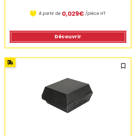
0,029€
À partir de
/pièce HT
Découvrir
bookmark_outline