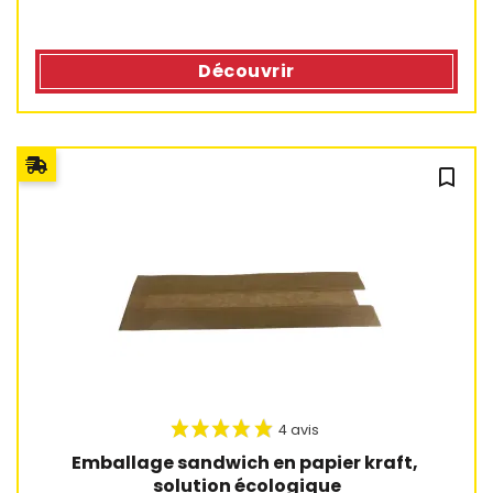
Découvrir
bookmark_outline
1 avis
Emballage sandwich en papier kraft, 
solution écologique