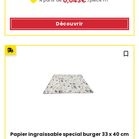
0,043€
Découvrir
bookmark_outline
1 avis
Papier ingraissable special burger 33 x 40 cm