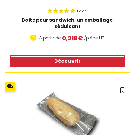
Boite pour sandwich, un emballage 
séduisant
0,218€
À partir de
/pièce HT
Découvrir
bookmark_outline