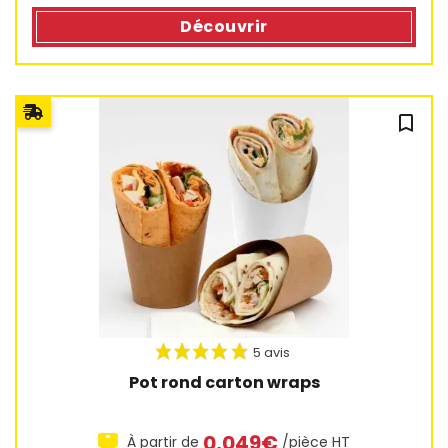
Découvrir
bookmark_outline
Pot rond carton wraps
0,049€
À partir de
/pièce HT