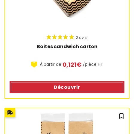
Boites sandwich carton
0,121€
À partir de
/pièce HT
Découvrir
bookmark_outline