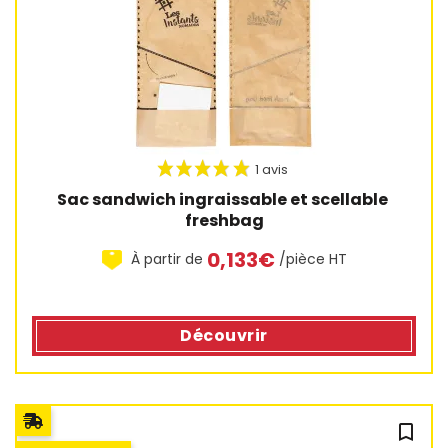
Sac sandwich ingraissable et scellable 
freshbag
0,133€
À partir de
/pièce HT
1 avis
Découvrir
bookmark_outline