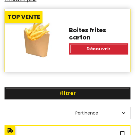
TOP VENTE
Boites frites
carton
Découvrir
Filtrer

Pertinence
bookmark_outline