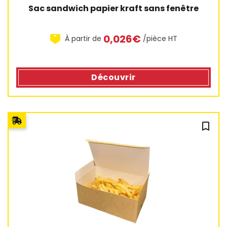
Sac sandwich papier kraft sans fenêtre
1 avis
0,026€
À partir de
/pièce HT
Découvrir
bookmark_outline