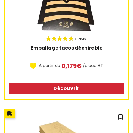
Emballage tacos déchirable
0,179€
À partir de
/pièce HT
Découvrir
bookmark_outline