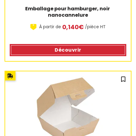
Emballage pour hamburger, noir 
nanocannelure
0,140€
À partir de
/pièce HT
Découvrir
bookmark_outline