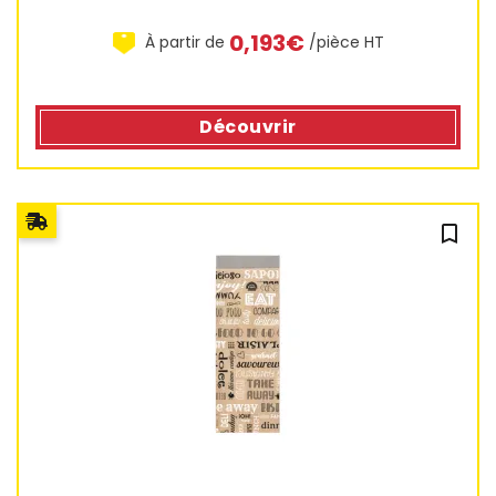
0,193€
À partir de
/pièce HT
Découvrir
3 avis
bookmark_outline