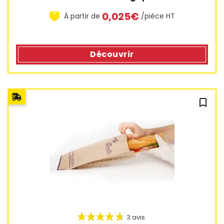
0,025€
À partir de
/pièce HT
Découvrir
bookmark_outline