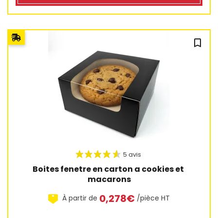
9 avis
bookmark_outline
Boites fenetre en carton a cookies et 
macarons
0,278€
À partir de
/pièce HT