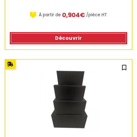
0,904€
À partir de
/pièce HT
Découvrir
bookmark_outline