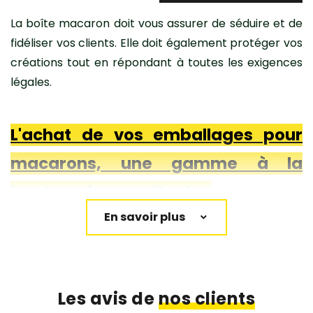
La boîte macaron doit vous assurer de séduire et de
fidéliser vos clients. Elle doit également protéger vos
créations tout en répondant à toutes les exigences
légales.
L'achat de vos emballages pour
macarons, une gamme à la
hauteur de vos attentes
Dans une chocolaterie ou dans une pâtisserie,
la
présentation de chaque gourmandise
, que
vous avez créée, attire le regard des petits et des
Les avis de
nos clients
grands. Aussi pour séduire et fidéliser, il vous