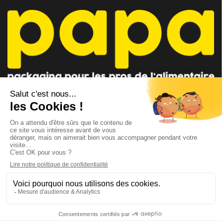
autres douceurs.
CONSEILLER PAPA
CONTACTEZ-NOUS
AU 04 91 35 09 09
par mail
Lundi - Vendredi 8h-12h / 14h-18h
Suivez-nous