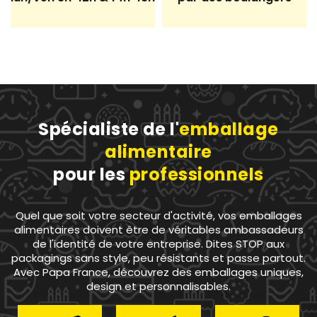
en carton ou une
boîte transparente
? ...Papa
France sait qu'il n'existe pas une réponse unique pour
tous les professionnels concernés, mais que chaque
choix doit vous conduire à un emballage
personnalisé. Votre boîte macaron doit non
seulement protéger et sécuriser vos créations, mais
Spécialiste de l'
emballage
elle doit également faire davantage qu'être une
alimentaire
simple décoration. Elle se doit de véhiculer et de
pour les
professionnels
renforcer votre service client, votre image de
marque. Comment choisir cette boîte macaron
Quel que soit votre secteur d'activité, vos emballages
idéale ?
alimentaires doivent être de véritables ambassadeurs
de l'identité de votre entreprise. Dites STOP aux
Un emballage personnalisable pour le transport
packagings sans style, peu résistants et passe partout.
ou la livraison de vos commandes !
Avec Papa France, découvrez des emballages uniques,
design et personnalisables.
Le large choix de mignardise se distingue par