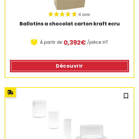
Ballotins a chocolat carton kraft ecru
0,392€
À partir de
/pièce HT
Découvrir
bookmark_outline