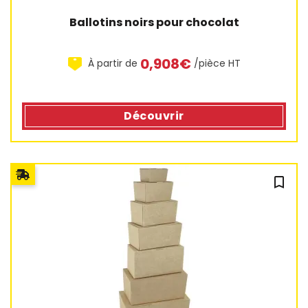
Ballotins noirs pour chocolat
0,908€
À partir de
/pièce HT
Découvrir
bookmark_outline