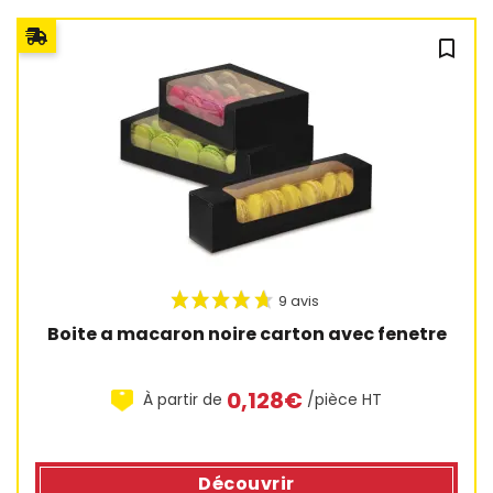
bookmark_outline
Boite a macaron noire carton avec fenetre
0,128€
À partir de
/pièce HT
Découvrir