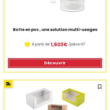
Boîte en pvc , une solution multi-usages
1,603€
À partir de
/pièce HT
4 avis
Découvrir
bookmark_outline