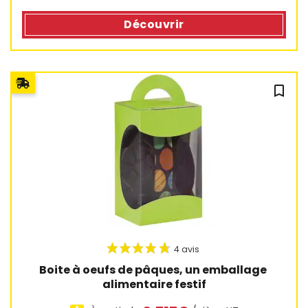
Découvrir
bookmark_outline
5 avis
Boite à oeufs de pâques, un emballage 
alimentaire festif