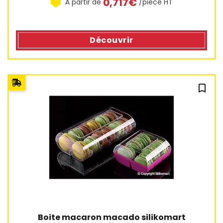
0,717€
À partir de
/pièce HT
Découvrir
bookmark_outline
4 avis
Boite macaron macado silikomart