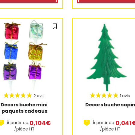
bookmark_outline
Decors buche mini 
Decors buche sapi
paquets cadeaux
0,104€
0,041
À partir de
À partir de
/pièce HT
/pièce HT