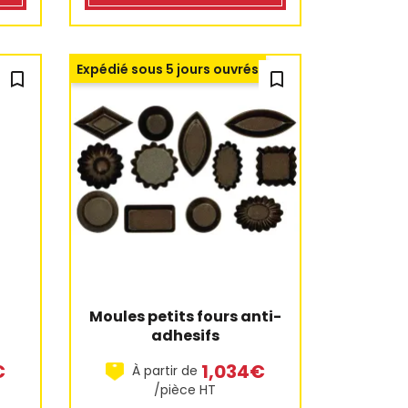
Expédié sous 5 jours ouvrés
bookmark_outline
bookmark_outline
1 avis
3 
Moules petits fours anti-
n
adhesifs
1,034€
€
À partir de
/pièce HT