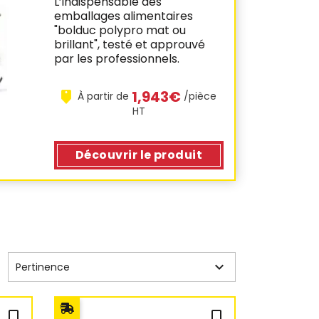
L’indispensable des
emballages alimentaires
"bolduc polypro mat ou
brillant", testé et approuvé
par les professionnels.
1,943€
À partir de
/pièce
HT
Découvrir
le produit

Pertinence
bookmark_outline
bookmark_outline