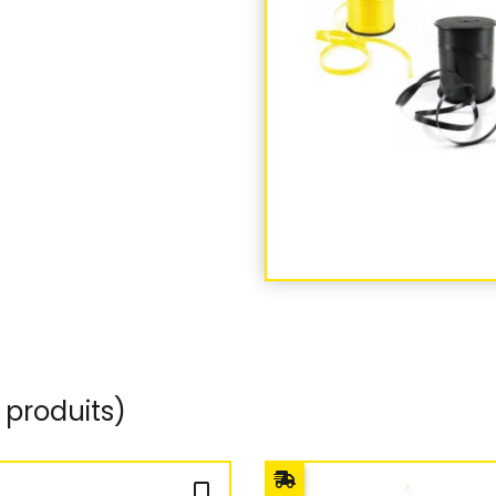
 produits)
bookmark_outline