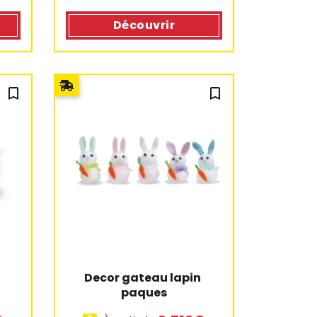
Découvrir
bookmark_outline
bookmark_outline
1 avis
Decor gateau lapin 
paques