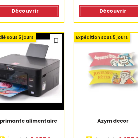
Découvrir
Découvrir
ié sous 5 jours
Expédition sous 5 jours
bookmark_outline
2 avis
primante alimentaire
Azym decor