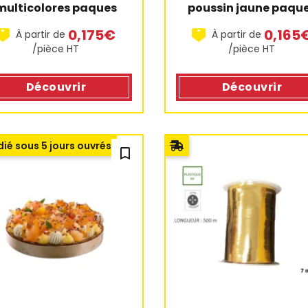
multicolores paques
poussin jaune paqu
0,175€
0,165
À partir de
À partir de
/pièce HT
/pièce HT
Découvrir
Découvrir
ié sous 5 jours ouvrés
bookmark_outline