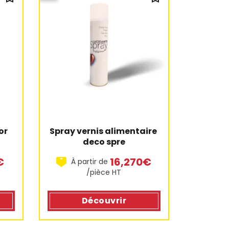
or
Spray vernis alimentaire 
deco spre
€
16,270€
À partir de
/pièce HT
Découvrir