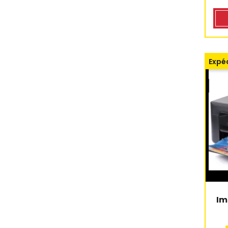
Expéd
Im