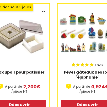
ition sous 5 jours
bookmark_outline
coupoir pour patissier
Fèves gâteaux des roi
"épiphanie"
2,200€
0,924
À partir de
À partir de
/pièce HT
/pièce HT
Découvrir
Découvrir