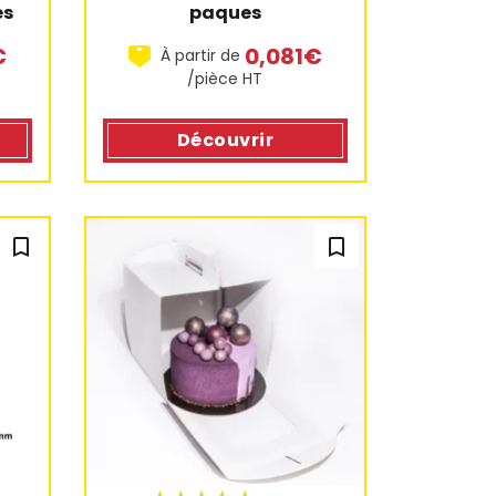
es
paques
€
0,081€
À partir de
/pièce HT
Découvrir
bookmark_outline
bookmark_outline