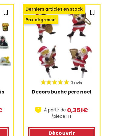
Derniers articles en stock
bookmark_outline
bookmark_outline
Prix dégressif
s 
Decors buche pere noel
€
0,351€
À partir de
/pièce HT
Découvrir