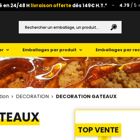
é en 24/48 H
livraison offerte
dès 149€ H.T.*
-
4.79
/ 5 
er
Emballages par produit
Emballages par re
tion
DECORATION
DECORATION GATEAUX
TEAUX
TOP VENTE