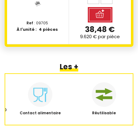
Ref
: 09705
38,48 €
À l'unité :
4 pièces
9.620 €
par pièce
Les +
 350
Contact alimentaire
Réutilisable