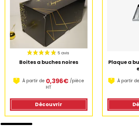
Plaque a bu
Boites a buches noires
0,396€
À partir d
À partir de
/pièce
HT
Dé
Découvrir