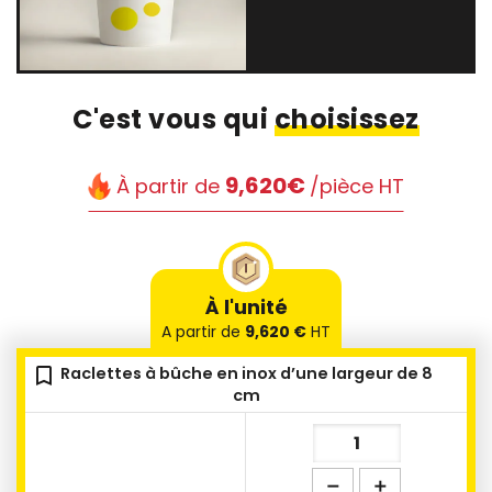
C'est vous qui
choisissez
9,620€
À partir de
/pièce HT
À l'unité
A partir de
9,620 €
HT
bookmark_outline
Raclettes à bûche en inox d’une largeur de 8
cm