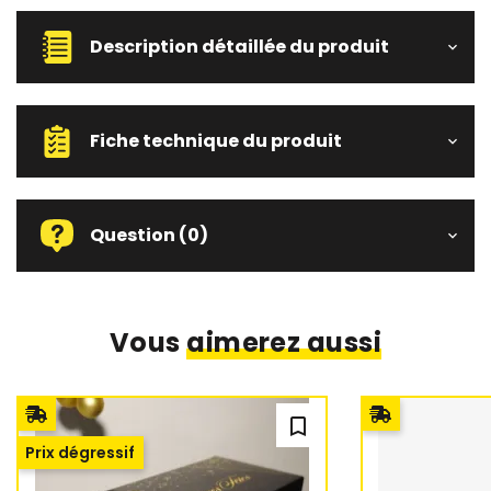
Description détaillée du produit
Fiche technique du produit
Question
(0)
Vous
aimerez aussi
bookmark_outline
Prix dégressif