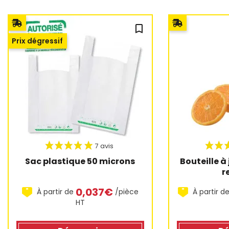
bookmark_outline
Prix dégressif
Sac plastique 50 microns
Bouteille à 
r
0,037€
À partir de
/pièce
À partir d
HT