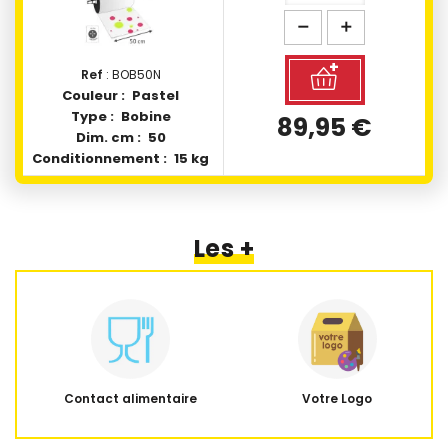
Ref
: BOB50N
Couleur :
Pastel
Type :
Bobine
89,95 €
Dim. cm :
50
Conditionnement :
15 kg
Les +
Contact alimentaire
Votre Logo