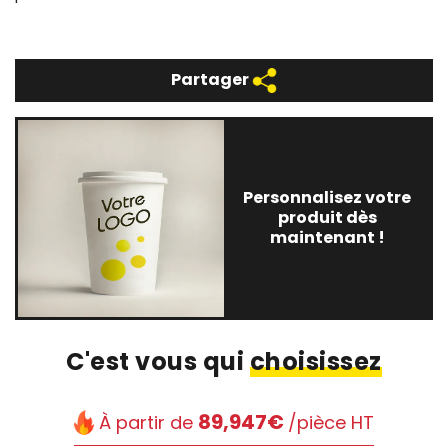
Partager
Personnalisez votre
produit dès
maintenant !
C'est vous qui
choisissez
89,947€
À partir de
/pièce HT