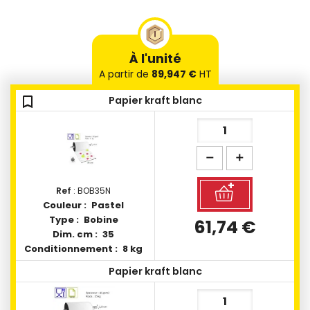
À l'unité
A partir de
89,947 €
HT
bookmark_outline
bookmark_outline
Papier kraft blanc
Ref
: BOB35N
Couleur :
Pastel
Type :
Bobine
61,74 €
Dim. cm :
35
Conditionnement :
8 kg
Papier kraft blanc