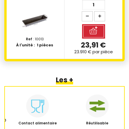
Ref
: 10013
23,91 €
À l'unité :
1 pièces
23.910 €
par pièce
Les +
 350
Contact alimentaire
Réutilisable