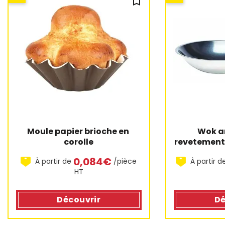
bookmark_outline
Moule papier brioche en 
Wok an
corolle
revetement
co
0,084€
À partir de
/pièce
À partir d
HT
Découvrir
Dé