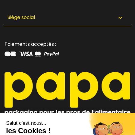
Siège social

Paiements acceptés :
CONSEILLER PAPA
CONTACTEZ-NOUS
AU 04 91 35 09 09
par mail