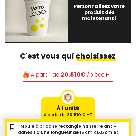
Personnalisez votre
produit dès
maintenant !
C'est vous qui
choisissez
20,810€
À partir de
/pièce HT
À l'unité
A partir de
20,810 €
HT
bookmark_outline
bookmark_outline
bookmark_outline
bookmark_outline
Moule à brioche rectangle nanterre anti-
adhésif d’une longueur de 15 cm x 8,5 cm et