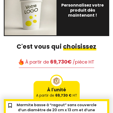
Personnalisez votre
produit dès
maintenant !
C'est vous qui
choisissez
69,730€
À partir de
/pièce HT
À l'unité
A partir de
69,730 €
HT
bookmark_outline
bookmark_outline
bookmark_outline
bookmark_outline
bookmark_outline
bookmark_outline
Marmite basse à “ragout” sans couvercle
d’un diamètre de 20 cm x 13 cm et d’une