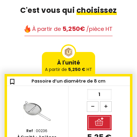
C'est vous qui
choisissez
5,250€
À partir de
/pièce HT
À l'unité
A partir de
5,250 €
HT
bookmark_outline
bookmark_outline
bookmark_outline
bookmark_outline
bookmark_outline
bookmark_outline
Passoire d’un diamètre de 8 cm
Ref
: 00236