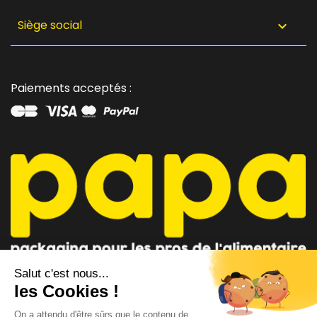
Siège social

Paiements acceptés :
CONSEILLER PAPA
CONTACTEZ-NOUS
AU 04 91 35 09 09
par mail
Lundi - Vendredi 8h-12h / 14h-18h