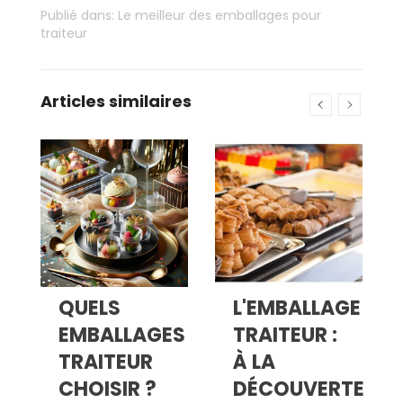
Publié dans:
Le meilleur des emballages pour
traiteur
Articles similaires
QUELS
L'EMBALLAGE
,
EMBALLAGES
TRAITEUR :
TRAITEUR
À LA
CHOISIR ?
DÉCOUVERTE