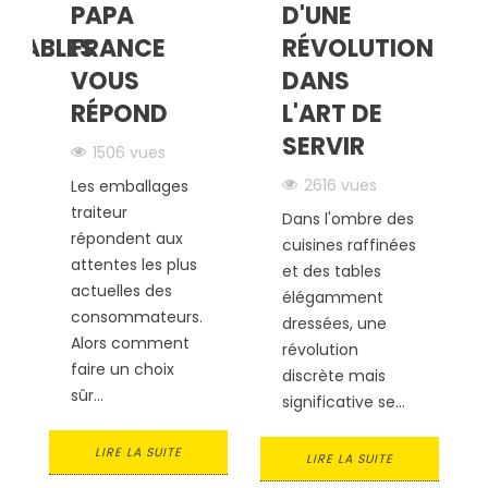
S
PAPA
D'UNE
RNABLES
FRANCE
RÉVOLUTION
VOUS
DANS
RÉPOND
L'ART DE
SERVIR
1506 vues
2616 vues
Les emballages
traiteur
Dans l'ombre des
répondent aux
cuisines raffinées
attentes les plus
et des tables
actuelles des
élégamment
consommateurs.
dressées, une
Alors comment
révolution
faire un choix
discrète mais
sûr...
significative se...
LIRE LA SUITE
LIRE LA SUITE