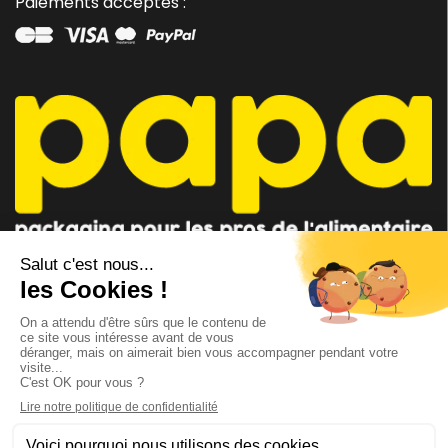
Paiements acceptés :
CONSEILLER PAPA
CONTACTEZ-NOUS
AU 04 91 35 09 09
par mail
Lundi - Vendredi 8h-12h / 14h-18h
Suivez-nous