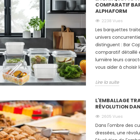
COMPARATIF BAR
ALPHAFORM
2238 Vues
Les barquettes trait
univers concurrenti
distinguent : Bar Co
comparatif détaill
lumière leurs caract
vous aider à choisir 
Lire la suite
L'EMBALLAGE TRA
RÉVOLUTION DANS
2605 Vues
Dans l'ombre des cu
dressées, une révolut