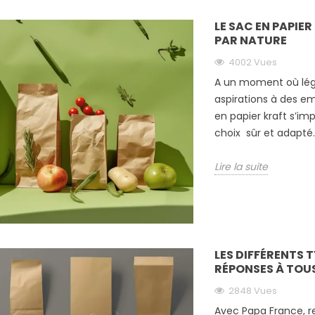
LE SAC EN PAPIE
PAR NATURE
4002 Vues
A un moment où légis
aspirations à des em
en papier kraft s’i
choix sûr et adapt
Lire la suite
LES DIFFÉRENTS T
RÉPONSES À TOUS
GUIDE 2025
DES SACHETS
2848 Vues
COMMENT
PERSONNALISÉS
CHOISIR
Avec Papa France, r