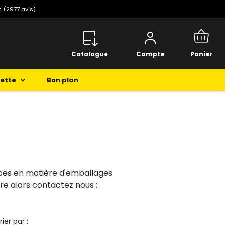
⭐️
(2977 avis)
Catalogue
Compte
Panier
cette
Bon plan
nces en matière d'emballages
tre alors contactez nous :
rier par :