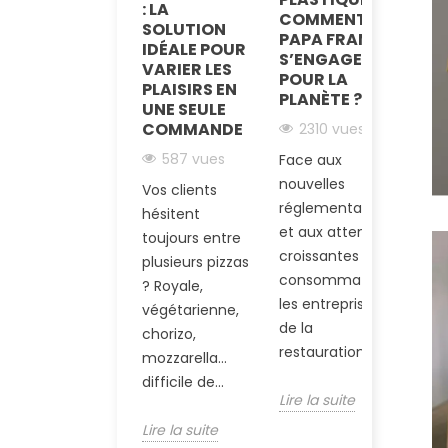
P
: LA
COMMENT
AL
SOLUTION
PAPA FRANCE
S
IDÉALE POUR
S’ENGAGE
D
VARIER LES
POUR LA
L
PLAISIRS EN
PLANÈTE ?
UNE SEULE
COMMANDE
2310 vues
ht
587 vues
Face aux
ba
nouvelles
Vos clients
al
réglementations
hésitent
de
et aux attentes
toujours entre
le
croissantes des
plusieurs pizzas
en.
consommateurs,
? Royale,
les entreprises
végétarienne,
Lir
de la
chorizo,
restauration...
mozzarella…
difficile de...
Lire la suite
Lire la suite