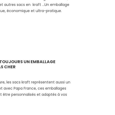
GE
et autres sacs en kraft …Un emballage
que, économique et ultra-pratique.
, TOUJOURS UN EMBALLAGE
AS CHER
is.
re, les sacs kraft représentent aussi un
et avec Papa France, ces emballages
t être personnalisés et adaptés à vos