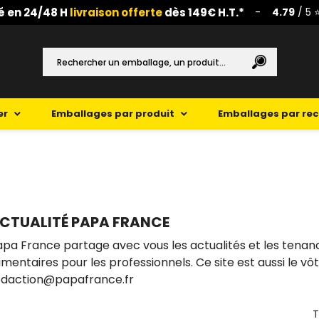
é en 24/48 H
livraison offerte
dès 149€ H.T.*
-
4.79
/ 5 
er
Emballages par produit
Emballages par re
CTUALITÉ PAPA FRANCE
apa France partage avec vous les actualités et les tena
imentaires pour les professionnels. Ce site est aussi le vô
edaction@papafrance.fr
T