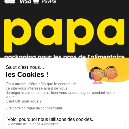
CONSEILLER PAPA
CONTACTEZ-NOUS
AU 04 91 35 09 09
par mail
Lundi - Vendredi 8h-12h / 14h-18h
Suivez-nous