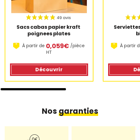
Sacs cabas papier kraft 
Serviettes
poignees plates
b
0,059€
À partir de
/pièce
À partir 
HT
Découvrir
Dé
Nos
garanties