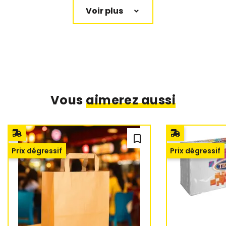
Voir plus
Vous
aimerez aussi
bookmark_outline
Prix dégressif
Prix dégressif