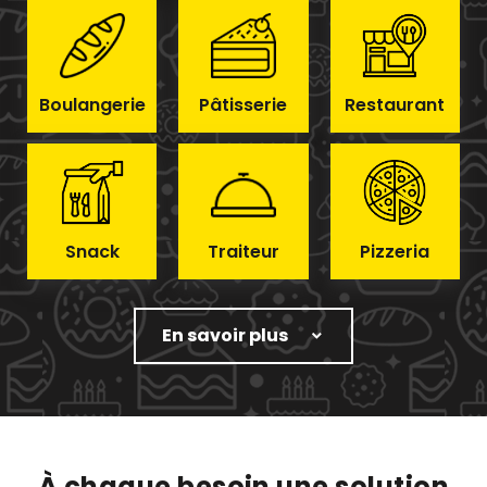
Boulangerie
Pâtisserie
Restaurant
Snack
Traiteur
Pizzeria
En savoir plus
À chaque besoin une solution