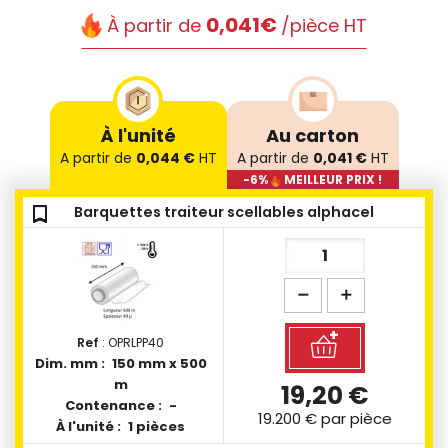
0,041€
À partir de
/pièce HT
À l'unité
Au carton
A partir de
0,044 €
HT
A partir de
0,041 €
HT
-6%
MEILLEUR PRIX !
bookmark_outline
bookmark_outline
bookmark_outline
bookmark_outline
bookmark_outline
bookmark_outline
bookmark_outline
bookmark_outline
Barquettes traiteur scellables alphacel
Ref
: OPRLPP40
Dim. mm :
150 mm x 500
m
19,20 €
Contenance :
-
19.200 €
par pièce
À l'unité :
1 pièces