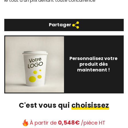
le tout à un prix défiant toute concurrence
Partager
Personnalisez votre
produit dès
maintenant !
C'est vous qui
choisissez
0,548€
À partir de
/pièce HT