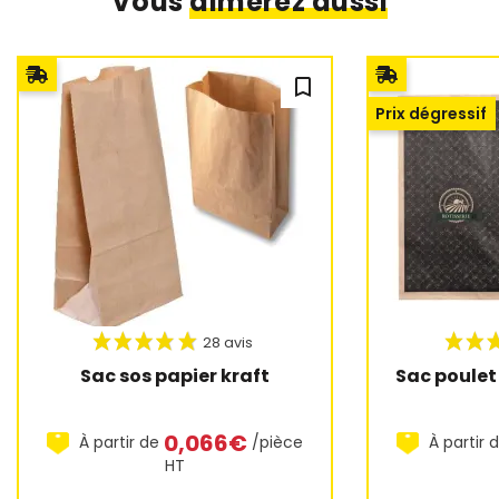
Vous
aimerez aussi
bookmark_outline
Prix dégressif
Sac sos papier kraft
Sac poulet 
0,066€
À partir de
/pièce
À partir 
HT