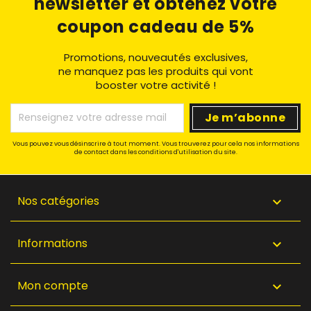
newsletter
et obtenez votre
coupon cadeau de 5%
Promotions, nouveautés exclusives,
ne manquez pas les produits qui vont
booster votre activité !
Vous pouvez vous désinscrire à tout moment. Vous trouverez pour cela nos informations
de contact dans les conditions d'utilisation du site.
Nos catégories

Informations

Mon compte
