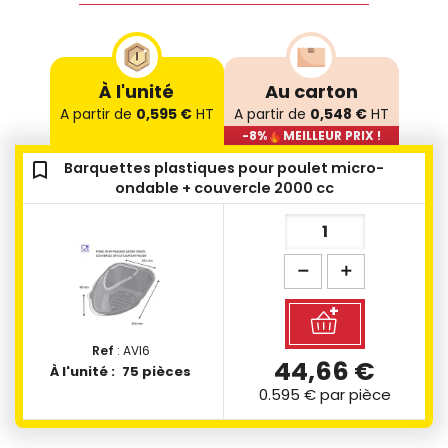
À l'unité
Au carton
A partir de
0,595 €
HT
A partir de
0,548 €
HT
-8%
MEILLEUR PRIX !
bookmark_outline
Barquettes plastiques pour poulet micro-
ondable + couvercle 2000 cc
Ref
: AVI6
44,66 €
À l'unité :
75 pièces
0.595 €
par pièce