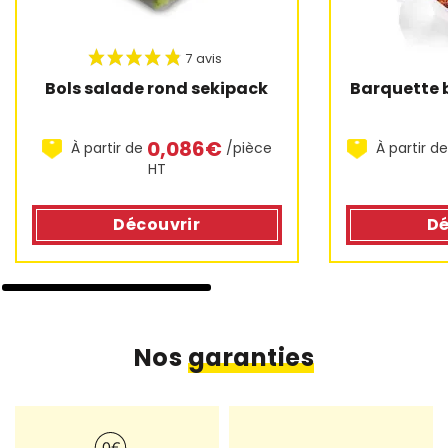
Barquette 
Bols salade rond sekipack
0,086€
À partir d
À partir de
/pièce
HT
Dé
Découvrir
Nos
garanties