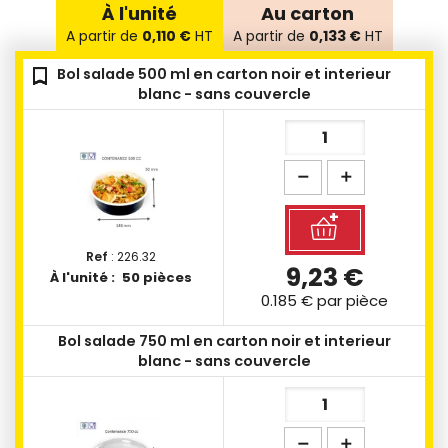
À l'unité
Au carton
A partir de
0,110 €
HT
A partir de
0,133 €
HT
bookmark_outline
bookmark_outline
bookmark_outline
bookmark_outline
bookmark_outline
bookmark_outline
bookmark_outline
bookmark_outline
Bol salade 500 ml en carton noir et interieur
blanc - sans couvercle
Ref
: 226.32
9,23 €
À l'unité :
50 pièces
0.185 €
par pièce
Bol salade 750 ml en carton noir et interieur
blanc - sans couvercle