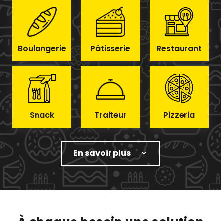
Boulangerie
Pâtisserie
Restaurant
Snack
Traiteur
Pizzeria
En savoir plus