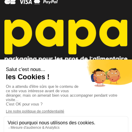
CONSEILLER PAPA
CONTACTEZ-NOUS
AU 04 91 35 09 09
par mail
Lundi - Vendredi 8h-12h / 14h-18h
Suivez-nous