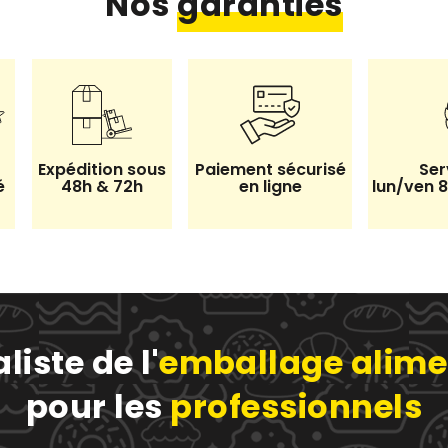
Nos
garanties
Expédition sous
Paiement sécurisé
Ser
é
48h & 72h
en ligne
lun/ven 
liste de l'
emballage alime
pour les
professionnels