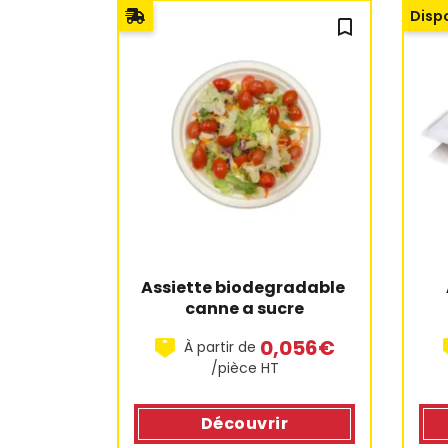
Dispo
bookmark_outline
Assiette biodegradable 
canne a sucre
0,056€
À partir de
/pièce HT
Découvrir