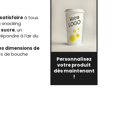
satisfaire
à tous
u snacking
à sucre
, un
épondre à l’air du
les dimensions de
ers de bouche
Personnalisez
votre produit
dès maintenant
!