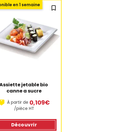
nible en 1 semaine
bookmark_outline
Assiette jetable bio 
canne a sucre
0,109€
À partir de
/pièce HT
Découvrir