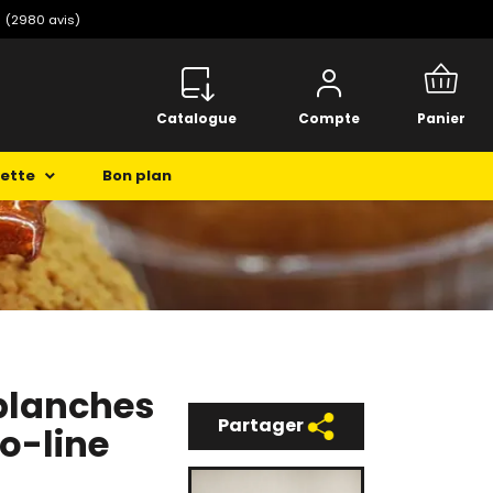
️
(2980 avis)
Catalogue
Compte
Panier
cette
Bon plan
 blanches
Partager
o-line