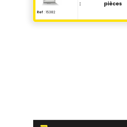
:
pièces
Ref
: 15382
Biodegradable
Home Compost
Co