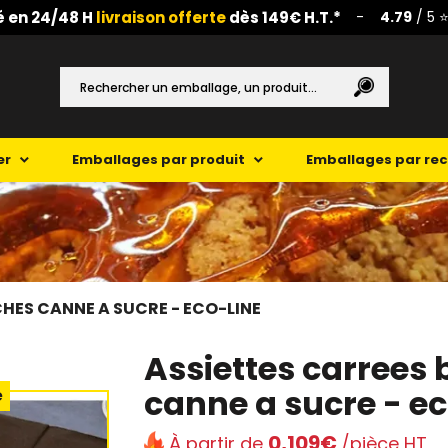
é en 24/48 H
livraison offerte
dès 149€ H.T.*
-
4.79
/ 5 ⭐
er
Emballages par produit
Emballages par re
HES CANNE A SUCRE - ECO-LINE
Assiettes carrees
canne a sucre - ec
e
0,109€
À partir de
/pièce HT