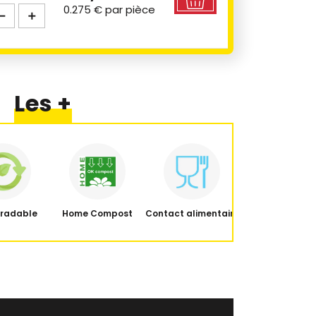
0.275 €
par pièce
Les +
gradable
Home Compost
Contact alimentaire
Congelateur