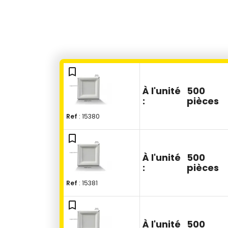
bookmark_outline
À l'unité
500
:
pièces
Ref
: 15380
bookmark_outline
À l'unité
500
:
pièces
Ref
: 15381
bookmark_outline
À l'unité
500