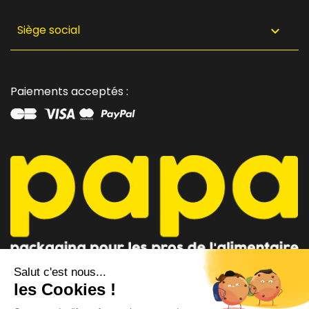
Siège social

Paiements acceptés :
CONSEILLER PAPA
CONTACTEZ-NOUS
AU 04 91 35 09 09
par mail
Lundi - Vendredi 8h-12h / 14h-18h