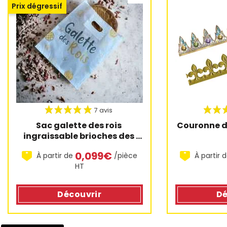
Prix dégressif
Sac galette des rois 
Couronne de
ingraissable brioches des 
rois
0,099€
À partir de
/pièce
À partir 
HT
Découvrir
Dé