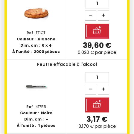
Ref
: ETIQT
Couleur :
Blanche
39,60 €
Dim. cm :
6 x 4
À l'unité :
2000 pièces
0.020 €
par pièce
Feutre effacable à l'alcool
Ref
: 41755
Couleur :
Noire
3,17 €
Dim. cm :
-
À l'unité :
1 pièces
3.170 €
par pièce