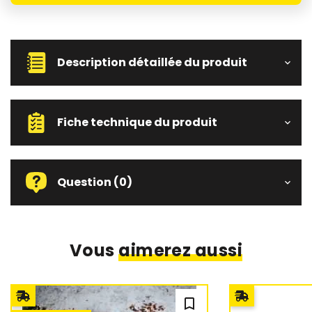
Description détaillée du produit
Fiche technique du produit
Question
(0)
Vous
aimerez aussi
bookmark_outline