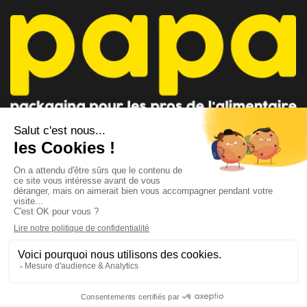
CONSEILLER PAPA
CONTACTEZ-NOUS
AU 04 91 35 09 09
par mail
Lundi - Vendredi 8h-12h / 14h-18h
Suivez-nous