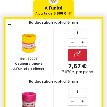
À l'unité
A partir de
6,696 €
HT
bookmark_outline
bookmark_outline
bookmark_outline
bookmark_outline
bookmark_outline
bookmark_outline
bookmark_outline
bookmark_outline
bookmark_outline
bookmark_outline
bookmark_outline
Bolduc ruban raphia 15 mm
Ref
: 89906
Couleur :
Jaune
7,67 €
À l'unité :
1 pièces
7.670 €
par pièce
Bolduc ruban raphia 15 mm