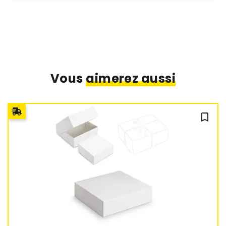
Vous
aimerez aussi
bookmark_outline