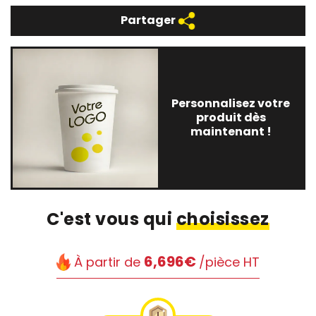
Partager
Personnalisez votre
produit dès
maintenant !
C'est vous qui
choisissez
6,696€
À partir de
/pièce HT