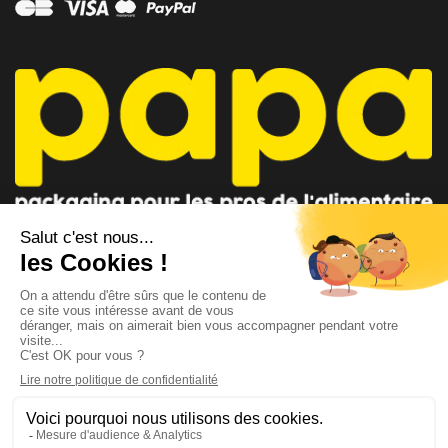
CONSEILLER PAPA
CONTACTEZ-NOUS
AU 04 91 35 09 09
par mail
Lundi - Vendredi 8h-12h / 14h-18h
Suivez-nous