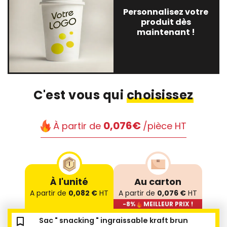
Personnalisez votre
produit dès
maintenant !
C'est vous qui
choisissez
0,076€
À partir de
/pièce HT
À l'unité
Au carton
A partir de
0,082 €
HT
A partir de
0,076 €
HT
-8%
MEILLEUR PRIX !
bookmark_outline
bookmark_outline
bookmark_outline
Sac " snacking " ingraissable kraft brun