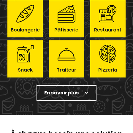
Boulangerie
Pâtisserie
Restaurant
Snack
Traiteur
Pizzeria
En savoir plus