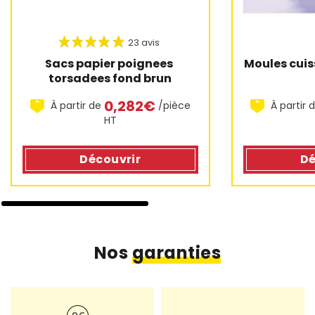
Moules cuis
Sacs papier poignees 
torsadees fond brun
0,282€
À partir 
À partir de
/pièce
HT
Dé
Découvrir
Nos
garanties