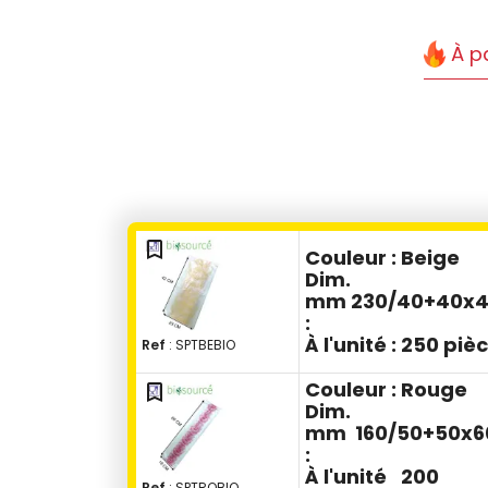
À pa
bookmark_outline
Couleur :
Beige
Dim.
mm
230/40+40x
:
À l'unité :
250 piè
Ref
: SPTBEBIO
Couleur :
Rouge
bookmark_outline
Dim.
mm
160/50+50x6
:
À l'unité
200
Ref
: SPTROBIO