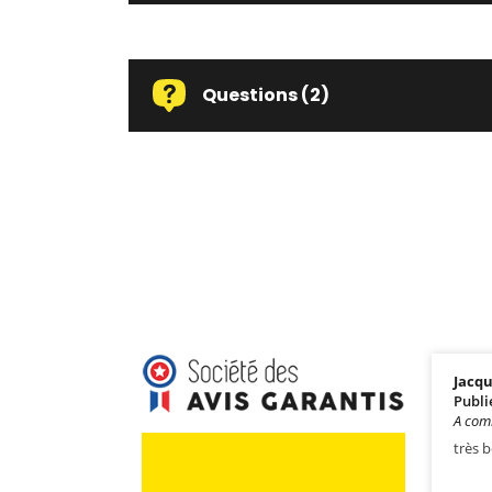
Questions
(2)
Jacqu
Publi
A com
très 