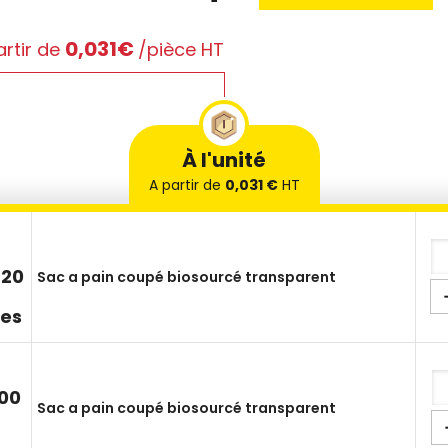
0,031€
rtir de
/pièce HT
À l'unité
A partir de
0,031 €
HT
420
Sac a pain coupé biosourcé transparent
ces
00
Sac a pain coupé biosourcé transparent