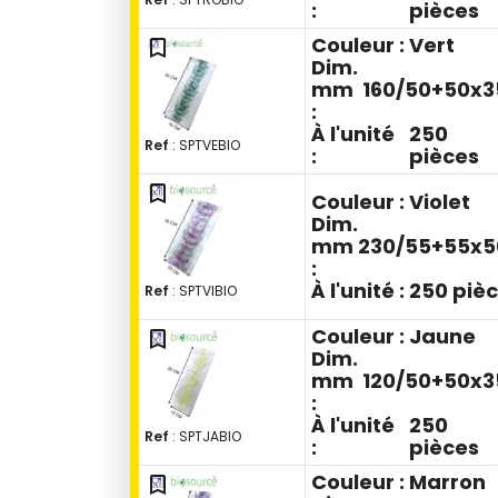
:
pièces
Couleur :
Vert
bookmark_outline
Dim.
mm
160/50+50x3
:
À l'unité
250
Ref
: SPTVEBIO
:
pièces
bookmark_outline
Couleur :
Violet
Dim.
mm
230/55+55x5
:
À l'unité :
250 piè
Ref
: SPTVIBIO
Couleur :
Jaune
bookmark_outline
Dim.
mm
120/50+50x3
:
À l'unité
250
Ref
: SPTJABIO
:
pièces
Couleur :
Marron
bookmark_outline