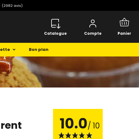
️
(2982 avis)
Catalogue
Compte
Panier
cette
Bon plan
10.0
rent
/ 10