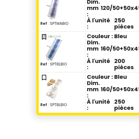
Dim.
mm
120/50+50x4
:
À l'unité
250
Ref
: SPTMABIO
:
pièces
Couleur :
Bleu
bookmark_outline
Dim.
mm
160/50+50x4
:
À l'unité
200
Ref
: SPTBLBIO
:
pièces
Couleur :
Bleu
bookmark_outline
Dim.
mm
160/50+50x4
:
À l'unité
250
Ref
: SPTBLBIO
:
pièces