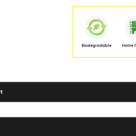
Biodegradable
Home 
it