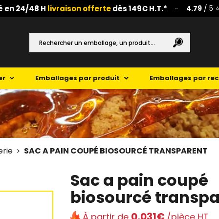
é en 24/48 H
livraison offerte
dès 149€ H.T.*
-
4.79
/ 5 ⭐
er
Emballages par produit
Emballages par re
erie
SAC A PAIN COUPÉ BIOSOURCÉ TRANSPARENT
Sac a pain coupé
biosourcé transpa
0,031€
À partir de
/pièce HT