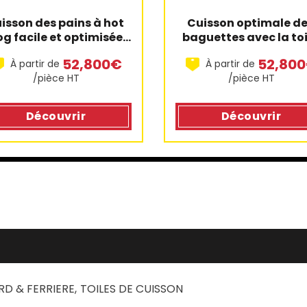
isson des pains à hot 
Cuisson optimale de
g facile et optimisée 
baguettes avec la toil
avec cette toile de 
de cuisson fiberma
52,800€
52,80
À partir de
À partir de
cuisson
/pièce HT
/pièce HT
Découvrir
Découvrir
RD & FERRIERE
,
TOILES DE CUISSON