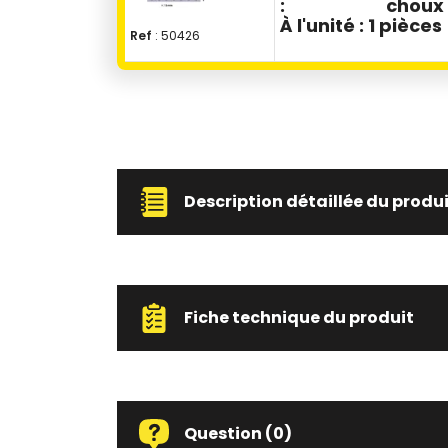
:
choux
À l'unité :
1 pièces
Ref
: 50426
Description détaillée du produ
Fiche technique du produit
Question
(0)