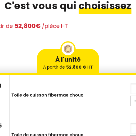
C'est vous qui
choisissez
52,800€
ir de
/pièce HT
À l'unité
A partir de
52,800 €
HT
3
Toile de cuisson fibermae choux
5
Toile de cuisson fibermae choux