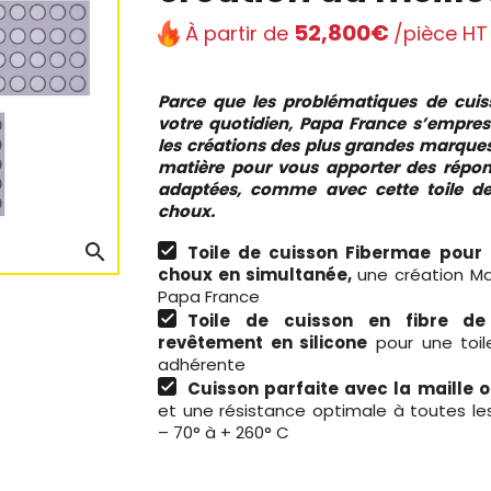
52,800€
À partir de
/pièce HT
Parce que les problématiques de cuis
votre quotidien, Papa France s’empres
les créations des plus grandes marques
matière pour vous apporter des répon
adaptées, comme avec cette toile d
choux.
search
Toile de cuisson Fibermae pour 
choux en simultanée,
une création Mall
Papa France
Toile de cuisson en fibre d
revêtement en silicone
pour une toil
adhérente
Cuisson parfaite avec la maille o
et une résistance optimale à toutes l
– 70° à + 260° C