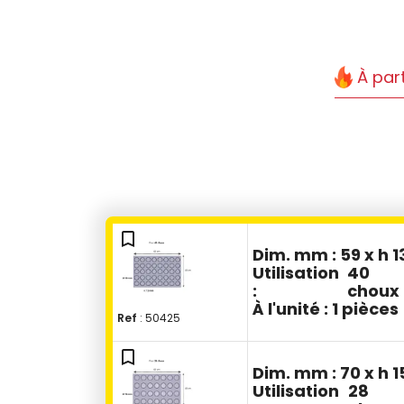
À part
bookmark_outline
Dim. mm :
59 x h 1
Utilisation
40
:
choux
À l'unité :
1 pièces
Ref
: 50425
bookmark_outline
Dim. mm :
70 x h 1
Utilisation
28