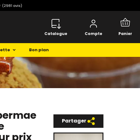
⭐️
(2981 avis)
Catalogue
Compte
Panier
cette
Bon plan
ibermae
Partager
e
ur prix