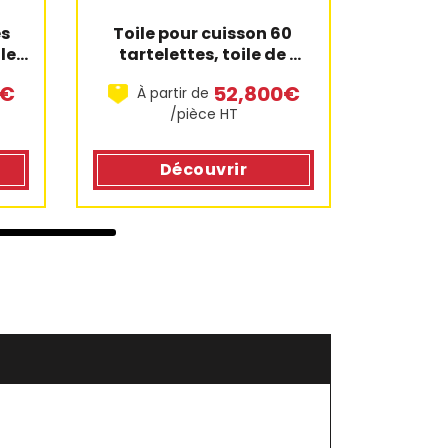
s 
Toile pour cuisson 60 
Toile de
e 
tartelettes, toile de 
cuisso
e
cuisson fibermae
m
0€
52,800€
À partir de
À pa
/pièce HT
Découvrir