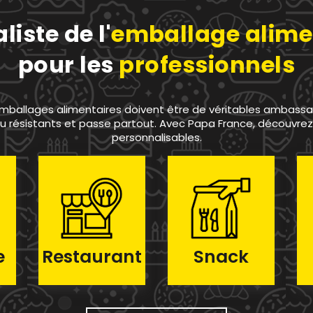
liste de l'
emballage alime
pour les
professionnels
 emballages alimentaires doivent être de véritables ambassade
u résistants et passe partout. Avec Papa France, découvre
personnalisables.
e
Restaurant
Snack