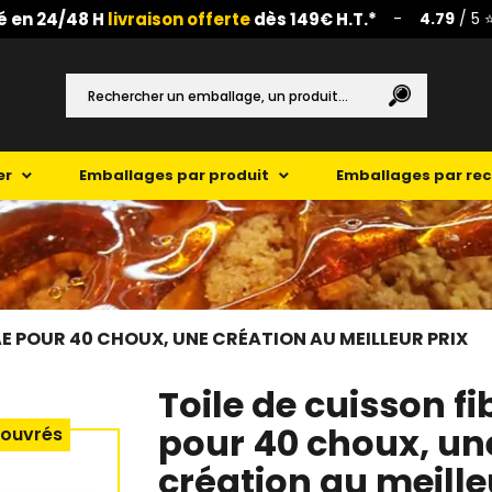
é en 24/48 H
livraison offerte
dès 149€ H.T.*
-
4.79
/ 5 
er
Emballages par produit
Emballages par re
AE POUR 40 CHOUX, UNE CRÉATION AU MEILLEUR PRIX
Toile de cuisson f
pour 40 choux, un
 ouvrés
création au meille