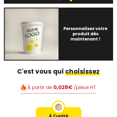
Personnalisez votre
produit dès
maintenant !
C'est vous qui
choisissez
0,028€
À partir de
/pièce HT
À l'unité