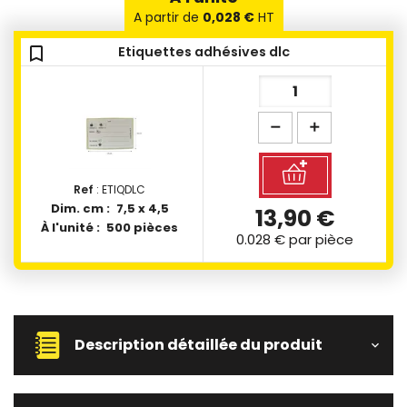
A partir de
0,028 €
HT
bookmark_outline
Etiquettes adhésives dlc
Ref
: ETIQDLC
Dim. cm :
7,5 x 4,5
13,90 €
À l'unité :
500 pièces
0.028 €
par pièce
Description détaillée du produit