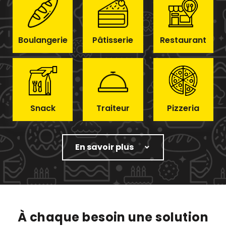
Boulangerie
Pâtisserie
Restaurant
Snack
Traiteur
Pizzeria
En savoir plus
À chaque besoin une solution