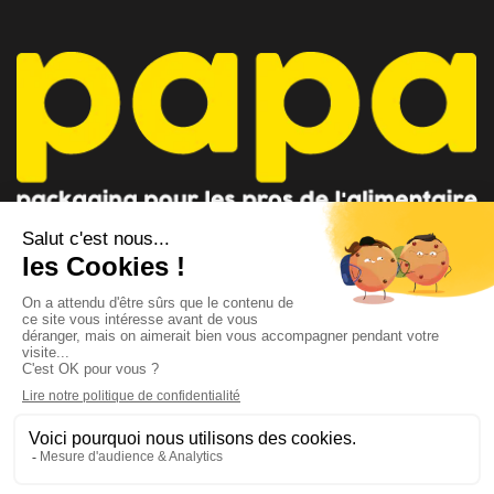
CONSEILLER PAPA
CONTACTEZ-NOUS
AU 04 91 35 09 09
par mail
Lundi - Vendredi 8h-12h / 14h-18h
Suivez-nous