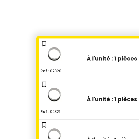
bookmark_outline
À l'unité :
1 pièces
Ref
: 02320
bookmark_outline
À l'unité :
1 pièces
Ref
: 02321
bookmark_outline