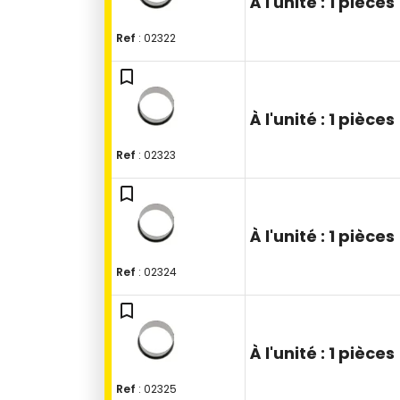
À l'unité :
1 pièces
Ref
: 02322
bookmark_outline
À l'unité :
1 pièces
Ref
: 02323
bookmark_outline
À l'unité :
1 pièces
Ref
: 02324
bookmark_outline
À l'unité :
1 pièces
Ref
: 02325