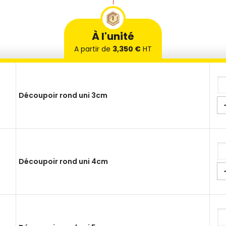
À l'unité
A partir de
3,350 €
HT
Découpoir rond uni 3cm
Découpoir rond uni 4cm