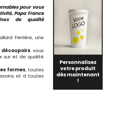
urnables pour vous
tivité, Papa France
inox de qualité
llard Ferrière, une
s découpoirs
vous
ix sur et de qualité
Personnalisez
votre produit
es formes
, toutes
dès maintenant
besoins et à toutes
!