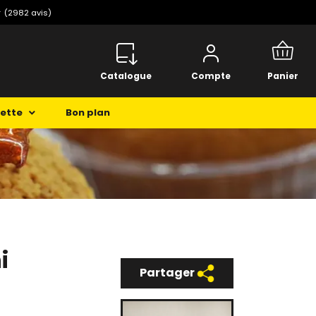
️
(2982 avis)
Catalogue
Compte
Panier
cette
Bon plan
i
Partager