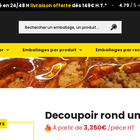
é en 24/48 H
livraison offerte
dès 149€ H.T.*
-
4.79
/ 5 ⭐
er
Emballages par produit
Emballages par re
Decoupoir rond un
rs
3,350€
À partir de
/pièce HT