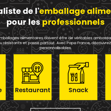
liste de l'
emballage alime
pour les
professionnels
 emballages alimentaires doivent être de véritables ambassade
u résistants et passe partout. Avec Papa France, découvre
personnalisables.
e
Restaurant
Snack