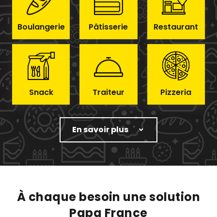
Boulangerie
Pâtisserie
Restaurant
Snack
Traiteur
Pizzeria
En savoir plus
À chaque besoin une solution
Papa France