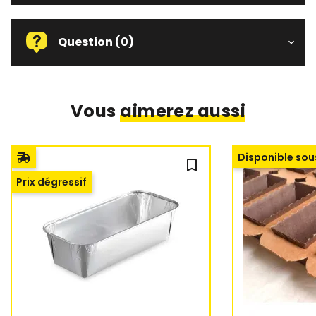
Question
(0)
Vous
aimerez aussi
Disponible sou
bookmark_outline
Prix dégressif