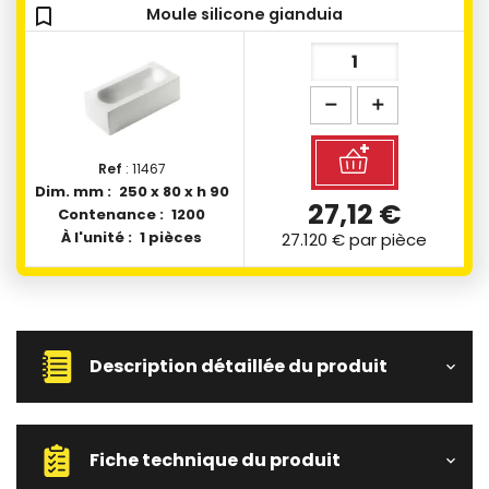
bookmark_outline
Moule silicone gianduia
Ref
: 11467
Dim. mm :
250 x 80 x h 90
27,12 €
Contenance :
1200
À l'unité :
1 pièces
27.120 €
par pièce
Description détaillée du produit
Fiche technique du produit